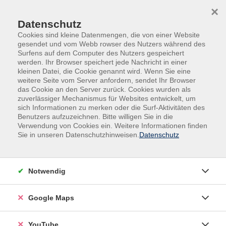
Skip to main content
Skip to page footer
×
Datenschutz
Cookies sind kleine Datenmengen, die von einer Website
gesendet und vom Webb rowser des Nutzers während des
Surfens auf dem Computer des Nutzers gespeichert
werden. Ihr Browser speichert jede Nachricht in einer
kleinen Datei, die Cookie genannt wird. Wenn Sie eine
weitere Seite vom Server anfordern, sendet Ihr Browser
das Cookie an den Server zurück. Cookies wurden als
zuverlässiger Mechanismus für Websites entwickelt, um
sich Informationen zu merken oder die Surf-Aktivitäten des
vhs.Spezial
Gutschein Jobcenter MAIA
Benutzers aufzuzeichnen. Bitte willigen Sie in die
Verwendung von Cookies ein. Weitere Informationen finden
Gutschein Jobcenter MAIA
Sie in unseren Datenschutzhinweisen.
Datenschutz
Bewegung, die guttut
Gemeinsam kreativ werden
Notwendig
Sie haben Anspruch auf Bürgergeld? Dann können Sie im
Jobcenter MAIA einen Gutschein erhalten: für die
Google Maps
kostenlose Teilnahme (Materialkosten ausgenommen) an
einem
Kurs im Bereich
Gesundheit
und
ausgewählten
YouTube