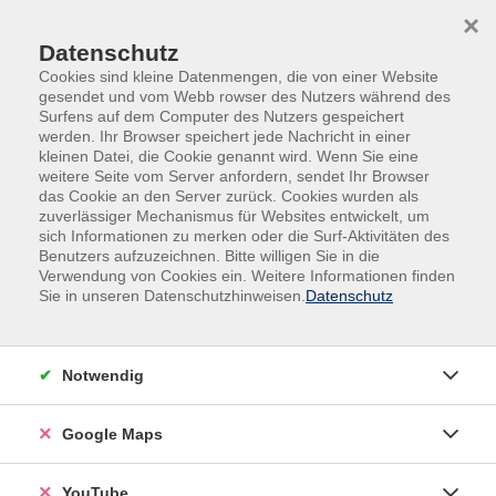
Skip to main content
Skip to page footer
×
Datenschutz
Cookies sind kleine Datenmengen, die von einer Website
gesendet und vom Webb rowser des Nutzers während des
Surfens auf dem Computer des Nutzers gespeichert
werden. Ihr Browser speichert jede Nachricht in einer
kleinen Datei, die Cookie genannt wird. Wenn Sie eine
weitere Seite vom Server anfordern, sendet Ihr Browser
das Cookie an den Server zurück. Cookies wurden als
zuverlässiger Mechanismus für Websites entwickelt, um
sich Informationen zu merken oder die Surf-Aktivitäten des
vhs.Spezial
Gutschein Jobcenter MAIA
Benutzers aufzuzeichnen. Bitte willigen Sie in die
Verwendung von Cookies ein. Weitere Informationen finden
Funktional beweglich durch die
Sie in unseren Datenschutzhinweisen.
Datenschutz
Feldenkrais-Methode. Einführung
Feldenkrais-Lektionen werden oft auf einer Matte
Notwendig
liegend, aber auch im Sitzen oder Stehen mit präzisen
Bewegungsanweisungen ausgeführt. Sie lernen dabei
Google Maps
auf leichte und spielerische Weise verschiedene,
ungewohnte Variationen einer Bewegung. Wichtig
dabei ist die eigene Wahrnehmung: wie mache ich diese
YouTube