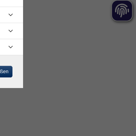
ag
eßen