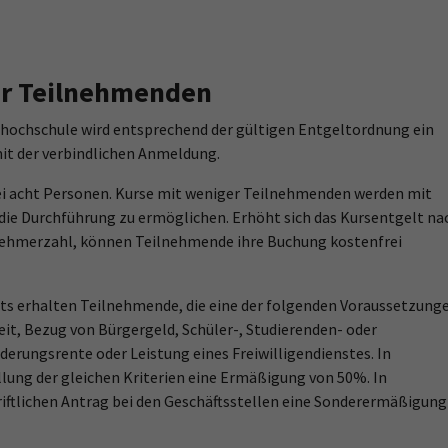
der Teilnehmenden
shochschule wird entsprechend der gültigen Entgeltordnung ein
mit der verbindlichen Anmeldung.
bei acht Personen. Kurse mit weniger Teilnehmenden werden mit
die Durchführung zu ermöglichen. Erhöht sich das Kursentgelt na
nehmerzahl, können Teilnehmende ihre Buchung kostenfrei
ts erhalten Teilnehmende, die eine der folgenden Voraussetzung
keit, Bezug von Bürgergeld, Schüler-, Studierenden- oder
erungsrente oder Leistung eines Freiwilligendienstes. In
lung der gleichen Kriterien eine Ermäßigung von 50%. In
riftlichen Antrag bei den Geschäftsstellen eine Sonderermäßigung