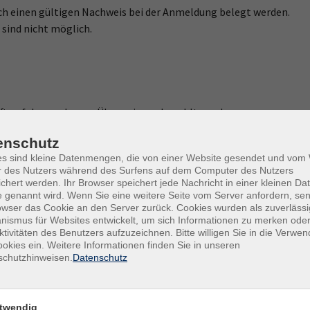
h einen gültigen Nachweis bei der Anmeldung belegt werden.
ind nicht möglich.
ftverfahren oder per Überweisung bezahlt werden.
htigung per SEPA-Lastschriftmandat erteilt werden. Dieses Mand
enschutz
n.
es sind kleine Datenmengen, die von einer Website gesendet und vo
r des Nutzers während des Surfens auf dem Computer des Nutzers
weisung nach Erhalt der Rechnung. Bei Überweisungen sind unbedi
chert werden. Ihr Browser speichert jede Nachricht in einer kleinen Dat
nehmenden Person anzugeben.
 genannt wird. Wenn Sie eine weitere Seite vom Server anfordern, se
owser das Cookie an den Server zurück. Cookies wurden als zuverlässi
ntgelt zehn Tage nach Rechnungsdatum zur Zahlung fällig. In
ismus für Websites entwickelt, um sich Informationen zu merken oder
ktivitäten des Benutzers aufzuzeichnen. Bitte willigen Sie in die Verwe
g eine Ratenzahlung möglich.
okies ein. Weitere Informationen finden Sie in unseren
schutzhinweisen.
Datenschutz
olkshochschule mit 5% über dem jeweils gültigen Basiszinssatz
twendig