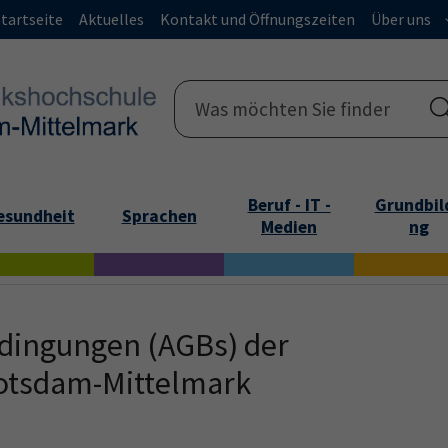
tartseite
Aktuelles
Kontakt und Öffnungszeiten
Über uns
Beruf - IT -
Grundbil
esundheit
Sprachen
Medien
ng
dingungen (AGBs) der
otsdam-Mittelmark