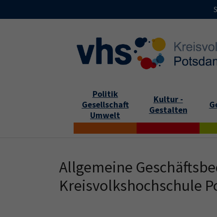
Skip to main content
Skip to page footer
S
Politik
Kultur -
Gesellschaft
G
Gestalten
Umwelt
Allgemeine Geschäftsbe
Kreisvolkshochschule P