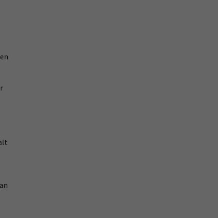
len
r
alt
 an