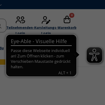
Submenu for "Über uns"
0
Teilnehmenden-
Kursleitungs-
Warenkorb
Login
Login
du
Bildungszei
Online
t