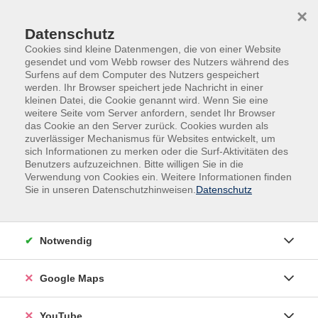
Skip to main content
Skip to page footer
×
Datenschutz
Cookies sind kleine Datenmengen, die von einer Website
gesendet und vom Webb rowser des Nutzers während des
Surfens auf dem Computer des Nutzers gespeichert
werden. Ihr Browser speichert jede Nachricht in einer
kleinen Datei, die Cookie genannt wird. Wenn Sie eine
weitere Seite vom Server anfordern, sendet Ihr Browser
das Cookie an den Server zurück. Cookies wurden als
zuverlässiger Mechanismus für Websites entwickelt, um
sich Informationen zu merken oder die Surf-Aktivitäten des
vhs.Spezial
Gutschein Jobcenter MAIA
Benutzers aufzuzeichnen. Bitte willigen Sie in die
Verwendung von Cookies ein. Weitere Informationen finden
Line Dance - Schwung für Kopf und
Sie in unseren Datenschutzhinweisen.
Datenschutz
Körper. Erweiterte Grundlagen
Für Teilnehmende mit guten Vorkenntnissen.
Notwendig
Google Maps
Line Dance ist eine Tanzform, bei der einzelne
Personen in Reihen vor- und nebeneinander tanzen. Sie
YouTube