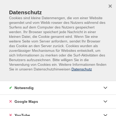
Skip to main content
Skip to page footer
×
Datenschutz
Cookies sind kleine Datenmengen, die von einer Website
gesendet und vom Webb rowser des Nutzers während des
Surfens auf dem Computer des Nutzers gespeichert
werden. Ihr Browser speichert jede Nachricht in einer
kleinen Datei, die Cookie genannt wird. Wenn Sie eine
weitere Seite vom Server anfordern, sendet Ihr Browser
das Cookie an den Server zurück. Cookies wurden als
zuverlässiger Mechanismus für Websites entwickelt, um
sich Informationen zu merken oder die Surf-Aktivitäten des
vhs.Spezial
Gutschein Jobcenter MAIA
Benutzers aufzuzeichnen. Bitte willigen Sie in die
Verwendung von Cookies ein. Weitere Informationen finden
Hatha und Yinyasa Yoga Flow - der Atem.
Sie in unseren Datenschutzhinweisen.
Datenschutz
Einführung
Yoga hat eine positive Wirkung auf das Nervensystem.
Notwendig
Lernen Sie mit Atemtechniken (Pranayama) und
Asanas Ihren Atem zu lenken, zu beruhigen und
Google Maps
anzukommen. Durch die gemeinsame regelmäßige
Praxis lernen Sie Stress zu reduzieren und mit mehr
Ruhe und innerer Ausgeglichenheit den Alltag zu
YouTube