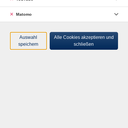
bewältigen. Wir fließen ruhig von einer Asana in die
andere. Wir schließen jede Kursstunde mit einer
Matomo
Schlussentspannung ab. Kommen Sie gerne dazu.
Hinweis
Auswahl
Alle Cookies akzeptieren und
Bequeme Kleidung reicht aus.
speichern
schließen
96,00
€
Gebühr:
ermäßigte Gebühr: 67,20€
Auf die Warteliste
Kursnummer:
H26K30114
Start:
Ende: