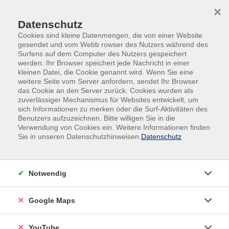
Skip to main content
Skip to page footer
×
Datenschutz
Cookies sind kleine Datenmengen, die von einer Website
gesendet und vom Webb rowser des Nutzers während des
Surfens auf dem Computer des Nutzers gespeichert
werden. Ihr Browser speichert jede Nachricht in einer
kleinen Datei, die Cookie genannt wird. Wenn Sie eine
weitere Seite vom Server anfordern, sendet Ihr Browser
das Cookie an den Server zurück. Cookies wurden als
zuverlässiger Mechanismus für Websites entwickelt, um
sich Informationen zu merken oder die Surf-Aktivitäten des
vhs.Spezial
Gutschein Jobcenter MAIA
Benutzers aufzuzeichnen. Bitte willigen Sie in die
Verwendung von Cookies ein. Weitere Informationen finden
Fit im Alter mit Bewegung. Einführung
Sie in unseren Datenschutzhinweisen.
Datenschutz
Alle Muskeln und Gelenke brauchen Bewegung,
besonders im Alter. Bewegung hält fit, beugt
Notwendig
Krankheiten und Alterserscheinungen vor und das
seelische Gleichgewicht wird gestärkt. Gemeinsam
Google Maps
erlernen wir Methoden und Übungen, um uns
nachhaltig fit zu halten, stärken unsere Kondition und
Koordination. Übungen für den Rücken unterstützen
YouTube