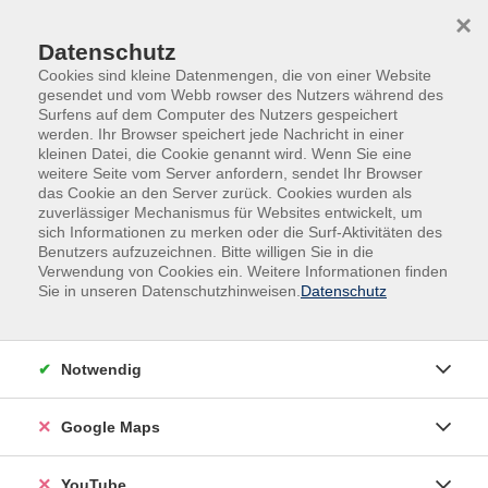
Skip to main content
Skip to page footer
×
Datenschutz
Cookies sind kleine Datenmengen, die von einer Website
gesendet und vom Webb rowser des Nutzers während des
Surfens auf dem Computer des Nutzers gespeichert
werden. Ihr Browser speichert jede Nachricht in einer
kleinen Datei, die Cookie genannt wird. Wenn Sie eine
weitere Seite vom Server anfordern, sendet Ihr Browser
das Cookie an den Server zurück. Cookies wurden als
zuverlässiger Mechanismus für Websites entwickelt, um
sich Informationen zu merken oder die Surf-Aktivitäten des
Gesundheit
Bewegung - Fitness
Benutzers aufzuzeichnen. Bitte willigen Sie in die
Verwendung von Cookies ein. Weitere Informationen finden
Bewegung - Fitness
Sie in unseren Datenschutzhinweisen.
Datenschutz
Filter
Notwendig
Google Maps
Wochentage
YouTube
Tageszeiten