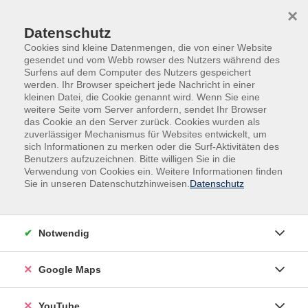
Skip to main content
Skip to page footer
×
Datenschutz
Cookies sind kleine Datenmengen, die von einer Website
gesendet und vom Webb rowser des Nutzers während des
Surfens auf dem Computer des Nutzers gespeichert
werden. Ihr Browser speichert jede Nachricht in einer
kleinen Datei, die Cookie genannt wird. Wenn Sie eine
weitere Seite vom Server anfordern, sendet Ihr Browser
das Cookie an den Server zurück. Cookies wurden als
zuverlässiger Mechanismus für Websites entwickelt, um
sich Informationen zu merken oder die Surf-Aktivitäten des
Gesundheit
Bewegung - Fitness
Benutzers aufzuzeichnen. Bitte willigen Sie in die
Verwendung von Cookies ein. Weitere Informationen finden
Body-Mix und Prävention - ein All-in-one-
Sie in unseren Datenschutzhinweisen.
Datenschutz
workout
In diesem Kurs wird das Beste aus Bauch, Beine, Po,
Notwendig
Yoga, Pilates, Rückengymnastik und gezielten
Impulsen für den Beckenboden kombiniert. Erlebe eine
Google Maps
Brücke zwischen Prävention und Power. Nach dem
Technik-Check intensivieren wir die Reizsetzung durch
Kleingeräte wie Schwingstab, Kurzhantel, Theraband,
YouTube