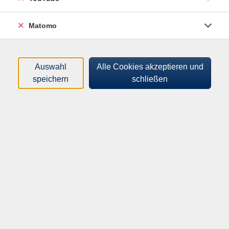
Step, ... Dank methodischer Wechsel werden neue
Trainingsreize für deine Muskulatur gesetzt.
Matomo
Individuell, abwechslungsreich und auf jedem Level
machbar. Starten wir gemeinsam fit in den Herbst.
Hinweis
Auswahl
Alle Cookies akzeptieren und
speichern
schließen
Bitte bringen Sie eine Matte, bequeme sportliche
Kleidung, ein großes und ein kleines Handtuch und ein
Getränk mit.
80,00
€
Gebühr:
ermäßigte Gebühr: 56,00€
In den Warenkorb