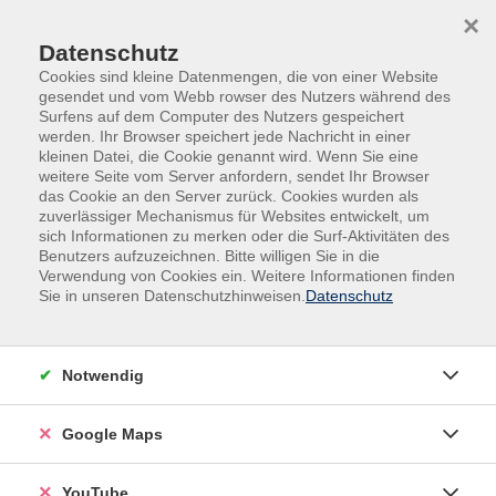
Skip to main content
Skip to page footer
×
Datenschutz
Cookies sind kleine Datenmengen, die von einer Website
gesendet und vom Webb rowser des Nutzers während des
Surfens auf dem Computer des Nutzers gespeichert
werden. Ihr Browser speichert jede Nachricht in einer
kleinen Datei, die Cookie genannt wird. Wenn Sie eine
weitere Seite vom Server anfordern, sendet Ihr Browser
das Cookie an den Server zurück. Cookies wurden als
zuverlässiger Mechanismus für Websites entwickelt, um
sich Informationen zu merken oder die Surf-Aktivitäten des
Gesundheit
Bewegung - Fitness
Benutzers aufzuzeichnen. Bitte willigen Sie in die
Verwendung von Cookies ein. Weitere Informationen finden
DanceFit. Einführung
Sie in unseren Datenschutzhinweisen.
Datenschutz
DanceFit ist ein Tanz-Workout, das Elemente des
Tanzes mit Fitnessübungen kombiniert.
Notwendig
Eine Mischung aus verschiedenen Tanzrichtungen und
Intervalltraining zu heißen Beats bringt Schweiß und
Google Maps
Freude.
YouTube