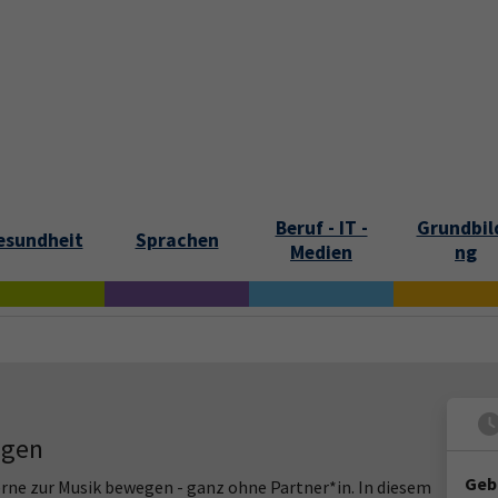
tartseite
Aktuelles
Kontakt und Öffnungszeiten
Über uns
Beruf - IT -
Grundbil
esundheit
Sprachen
Medien
ng
agen
Geb
 gerne zur Musik bewegen - ganz ohne Partner*in. In diesem