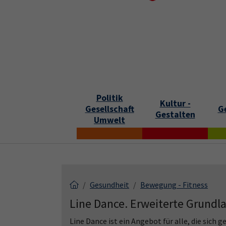
Skip to main content
Skip to page footer
S
Politik
Kultur -
Gesellschaft
G
Gestalten
Umwelt
Gesundheit
Bewegung - Fitness
Line Dance. Erweiterte Grundl
Line Dance ist ein Angebot für alle, die sich