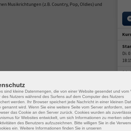
nen Musikrichtungen (z.B. Country, Pop, Oldies) und
Kur
Star
Di. 
18:1
14x 
Doz
enschutz
es sind kleine Datenmengen, die von einer Website gesendet und vo
s Erfahrung mitbringen - alle sind herzlich willkommen!
r des Nutzers während des Surfens auf dem Computer des Nutzers
chert werden. Ihr Browser speichert jede Nachricht in einer kleinen Dat
 genannt wird. Wenn Sie eine weitere Seite vom Server anfordern, se
owser das Cookie an den Server zurück. Cookies wurden als zuverlässi
und tragen Sie saubere Turnschuhe während des Kurses.
ismus für Websites entwickelt, um sich Informationen zu merken oder
Ver
ktivitäten des Benutzers aufzuzeichnen. Bitte willigen Sie in die Verwe
okies ein. Weitere Informationen finden Sie in unseren
Treu