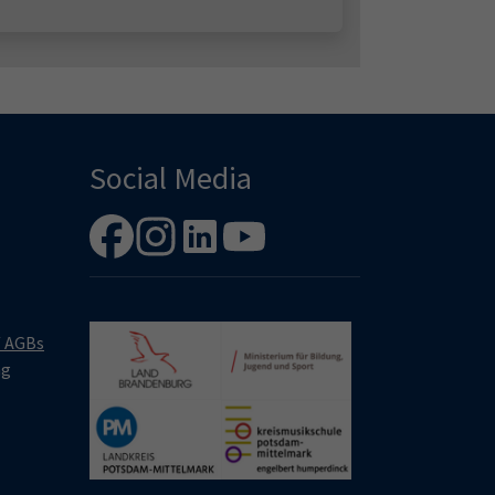
Social Media
/ AGBs
ng