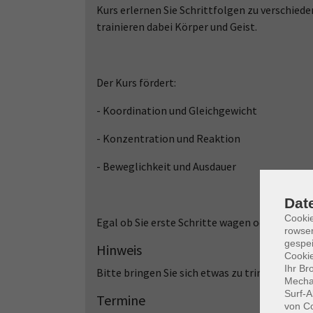
Kurs erlernen Sie Schrittfolgen zu verschiede
trainieren dabei Körper und Geist.
Der Kurs fördert:
- Koordination und Gleichgewicht
- Konzentration und Reaktion
- Beweglichkeit und Ausdauer
Dat
Cooki
Egal ob Sie erste Schritte wagen oder bereit
rowse
gespei
Hinweis
Cookie
Ihr Br
Bitte bringen Sie sich etwas zu trinken mit 
Mechan
Surf-A
Termine
von Co