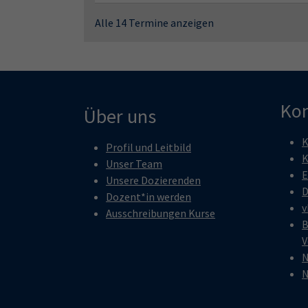
Alle 14 Termine anzeigen
Kon
Über uns
K
Profil und Leitbild
K
Unser Team
E
Unsere Dozierenden
D
Dozent*in werden
v
Ausschreibungen Kurse
B
V
N
N