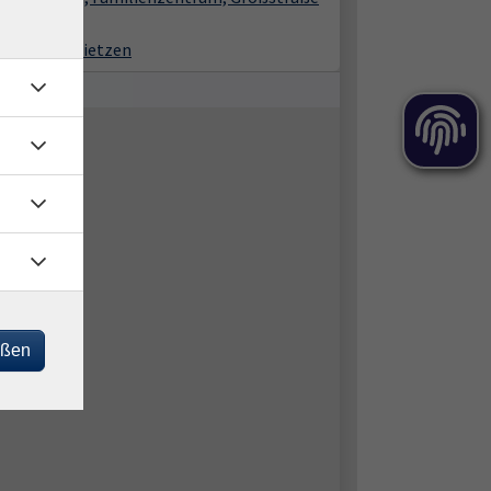
63
9 Treuenbrietzen
eßen