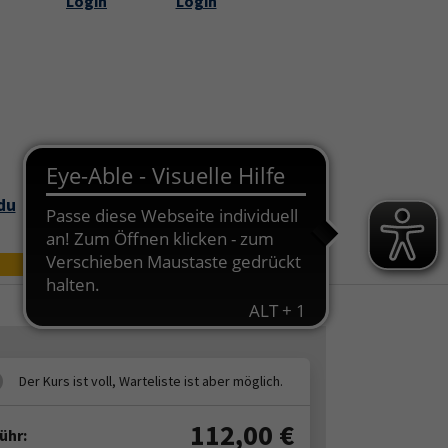
Login
Login
Submenu for "Über uns"
du
Bildungszei
Online
t
112,00
€
ühr: