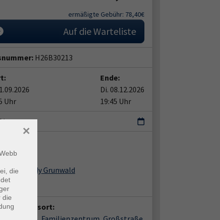
ermäßigte Gebühr: 78,40€
Auf die Warteliste
snummer:
H26B30213
t:
Ende:
01.09.2026
Di. 08.12.2026
5 Uhr
19:45 Uhr
Di
×
ent*in:
m Webb
Mandy Grunwald
ei, die
ndet
ger
 die
anstaltungsort:
ndung
enbrietzen, Familienzentrum, Großstraße