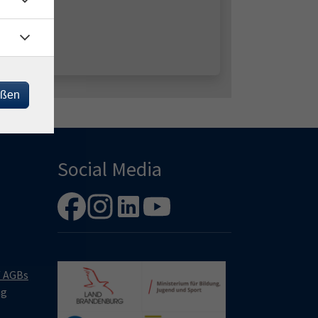
eßen
Social Media
/ AGBs
ng