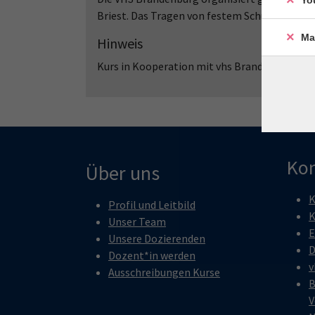
Yo
Briest. Das Tragen von festem Schuhwerk ist 
Ma
Hinweis
Kurs in Kooperation mit vhs Brandenburg an d
Kon
Über uns
K
Profil und Leitbild
K
Unser Team
E
Unsere Dozierenden
D
Dozent*in werden
v
Ausschreibungen Kurse
B
V