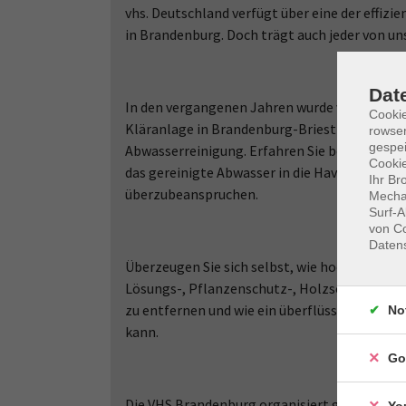
vhs. Deutschland verfügt über eine der effiz
in Brandenburg. Doch trägt auch jeder von un
Dat
In den vergangenen Jahren wurde viel in die 
Cooki
Kläranlage in Brandenburg-Briest investiert. 
rowse
gespei
Abwasserreinigung. Erfahren Sie bei der Bes
Cookie
das gereinigte Abwasser in die Havel entlass
Ihr Br
überzubeanspruchen.
Mechan
Surf-A
von Co
Daten
Überzeugen Sie sich selbst, wie hoch der A
Lösungs-, Pflanzenschutz-, Holzschutzmitte
zu entfernen und wie ein überflüssiger Eint
No
kann.
Go
Die VHS Brandenburg organisiert gemeinsam