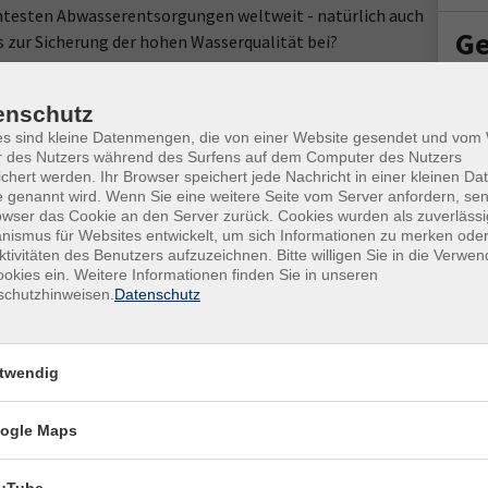
ientesten Abwasserentsorgungen weltweit - natürlich auch
Ge
s zur Sicherung der hohen Wasserqualität bei?
enschutz
Energie- und Verfahrens- bzw. Umwelttechnik der
es sind kleine Datenmengen, die von einer Website gesendet und vo
Kur
Machen Sie sich selber ein Bild vom Ablauf der
r des Nutzers während des Surfens auf dem Computer des Nutzers
chert werden. Ihr Browser speichert jede Nachricht in einer kleinen Dat
ichtigung mehr über technologisch notwendige Schritte bis
Star
 genannt wird. Wenn Sie eine weitere Seite vom Server anfordern, se
en werden kann, ohne deren Selbstreinigungsfähigkeit
owser das Cookie an den Server zurück. Cookies wurden als zuverlässi
Mi. 
ismus für Websites entwickelt, um sich Informationen zu merken oder
14:3
ktivitäten des Benutzers aufzuzeichnen. Bitte willigen Sie in die Verwe
okies ein. Weitere Informationen finden Sie in unseren
1x M
schutzhinweisen.
Datenschutz
ufwand ist, um übermäßige Waschmittelmengen, Reste von
Ver
ln sowie Farben, Lacken oder Medikamente aus Abwässern
Brie
rag wasserbelastender Stoffe ins Abwasser vermieden werden
twendig
1477
ogle Maps
 mit der BRAWAG GmbH diese Besichtigung der Kläranlage