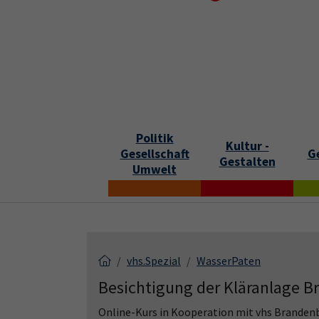
Skip to main content
Skip to page footer
S
Politik
Kultur -
Gesellschaft
G
Gestalten
Umwelt
vhs.Spezial
WasserPaten
Besichtigung der Kläranlage Br
Online-Kurs in Kooperation mit vhs Brandenb