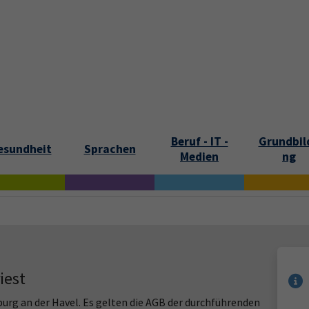
tartseite
Aktuelles
Kontakt und Öffnungszeiten
Über uns
Beruf - IT -
Grundbil
esundheit
Sprachen
Medien
ng
iest
urg an der Havel. Es gelten die AGB der durchführenden