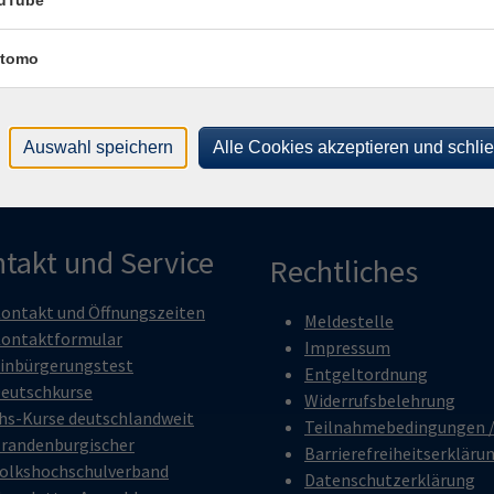
uTube
zur Sicherheit notwendig.
tomo
er Havel. Es gelten die AGB der durchführenden vhs.
Auswahl speichern
Alle Cookies akzeptieren und schli
takt und Service
Rechtliches
ontakt und Öffnungszeiten
Meldestelle
ontaktformular
Impressum
inbürgerungstest
Entgeltordnung
eutschkurse
Widerrufsbelehrung
hs-Kurse deutschlandweit
Teilnahmebedingungen 
randenburgischer
Barrierefreiheitserkläru
olkshochschulverband
Datenschutzerklärung