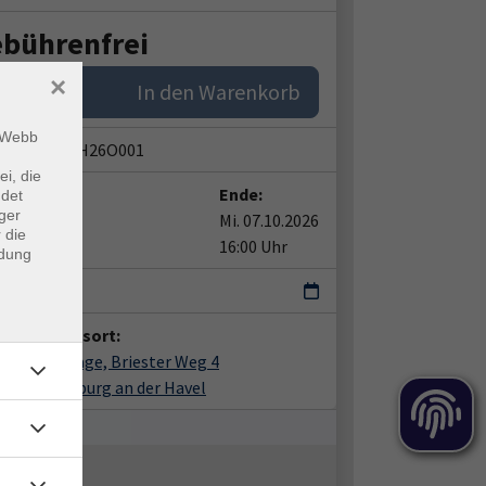
bührenfrei
×
In den Warenkorb
m Webb
snummer:
H26O001
ei, die
t:
Ende:
ndet
ger
07.10.2026
Mi. 07.10.2026
 die
0 Uhr
16:00 Uhr
ndung
i
anstaltungsort:
st, Kläranlage, Briester Weg 4
4 Brandenburg an der Havel