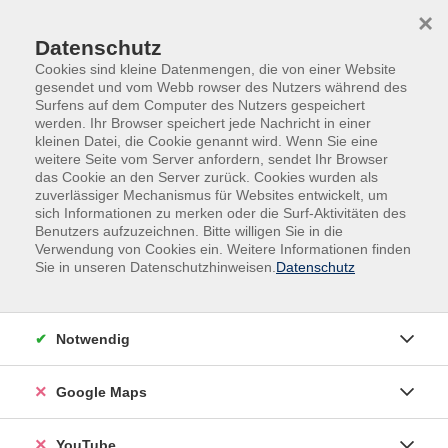
Skip to main content
Skip to page footer
×
Datenschutz
Cookies sind kleine Datenmengen, die von einer Website
gesendet und vom Webb rowser des Nutzers während des
Surfens auf dem Computer des Nutzers gespeichert
werden. Ihr Browser speichert jede Nachricht in einer
kleinen Datei, die Cookie genannt wird. Wenn Sie eine
weitere Seite vom Server anfordern, sendet Ihr Browser
das Cookie an den Server zurück. Cookies wurden als
zuverlässiger Mechanismus für Websites entwickelt, um
sich Informationen zu merken oder die Surf-Aktivitäten des
vhs.Spezial
Benutzers aufzuzeichnen. Bitte willigen Sie in die
Verwendung von Cookies ein. Weitere Informationen finden
Herbstbilanz: Wie haben die Stadtbäume
Sie in unseren Datenschutzhinweisen.
Datenschutz
den Sommer überstanden?
in Kooperation mit Neuland21
Notwendig
Zum Ende der "Gießheld*innen-Kampagne" werfen wir
einen gemeinsamen Blick auf die Bad Belziger
Google Maps
Stadtbäume: Wie sind sie durch das Jahr gekommen?
YouTube