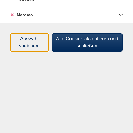
Matomo
Auswahl
Alle Cookies akzeptieren und
speichern
schließen
Dieser Tageskurs ist eine Einführung in die
Aquarellmalerei und ist für Anfänger sowie für
Fortgeschrittene geeignet. Anhand des vom Dozent
gemalten Aquarells "Lesende Frau am Meer" werden