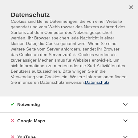
Skip to main content
Skip to page footer
×
Datenschutz
Cookies sind kleine Datenmengen, die von einer Website
gesendet und vom Webb rowser des Nutzers während des
Surfens auf dem Computer des Nutzers gespeichert
werden. Ihr Browser speichert jede Nachricht in einer
kleinen Datei, die Cookie genannt wird. Wenn Sie eine
weitere Seite vom Server anfordern, sendet Ihr Browser
das Cookie an den Server zurück. Cookies wurden als
zuverlässiger Mechanismus für Websites entwickelt, um
sich Informationen zu merken oder die Surf-Aktivitäten des
vhs.Spezial
Gutschein Jobcenter MAIA
Benutzers aufzuzeichnen. Bitte willigen Sie in die
Verwendung von Cookies ein. Weitere Informationen finden
Lesende Frau am Meer. Einführung in die
Sie in unseren Datenschutzhinweisen.
Datenschutz
Aquarellmalerei
Notwendig
Google Maps
YouTube