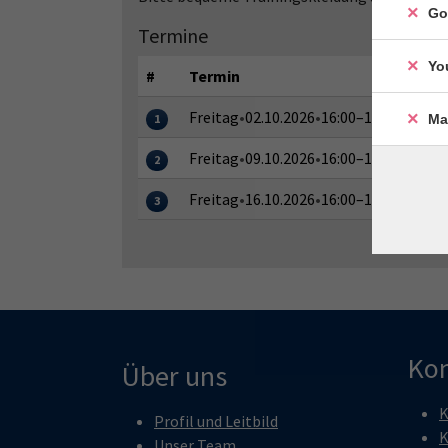
Go
Termine
Yo
#
Termin
Freitag
•
02.10.2026
•
16:00–17:30 Uhr
Ma
1
Freitag
•
09.10.2026
•
16:00–17:30 Uhr
2
Freitag
•
16.10.2026
•
16:00–17:30 Uhr
3
Kon
Über uns
K
Profil und Leitbild
K
Unser Team