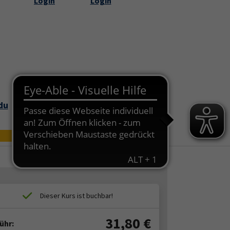
Login
Login
Submenu for "Über uns"
du
Bildungszei
Online
t
31,80
€
ühr: