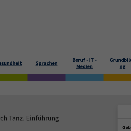
tartseite
Aktuelles
Kontakt und Öffnungszeiten
Über uns
Beruf - IT -
Grundbil
esundheit
Sprachen
Medien
ng
ch Tanz. Einführung
Geb