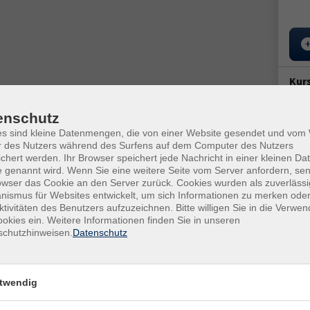
Kur
Star
enschutz
Tanz ist ein beliebtes Ganzkörpertraining und bietet für
Fr. 
es sind kleine Datenmengen, die von einer Website gesendet und vo
t, leicht und ohne Druck in Bewegung zu sein. Dabei geht es
16:0
r des Nutzers während des Surfens auf dem Computer des Nutzers
dheit, Stressabbau und die Begegnung in der Gruppe.
chert werden. Ihr Browser speichert jede Nachricht in einer kleinen Dat
ungen aus der Tanzimprovisation schulen die
3x F
 genannt wird. Wenn Sie eine weitere Seite vom Server anfordern, se
owser das Cookie an den Server zurück. Cookies wurden als zuverlässi
Körperbewusstsein, Selbstausdruck, Ausdauer und Spaß!
ismus für Websites entwickelt, um sich Informationen zu merken oder
Doz
ktivitäten des Benutzers aufzuzeichnen. Bitte willigen Sie in die Verwe
 gemeinsame Bewegung.
Eva
okies ein. Weitere Informationen finden Sie in unseren
schutzhinweisen.
Datenschutz
ruchteilen von Sekunden ungeheuer viel über sich
Ver
Werd
twendig
1454
 mitbringen.