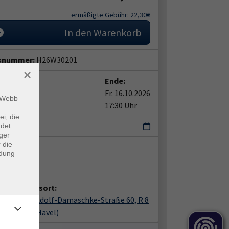
ermäßigte Gebühr: 22,30€
In den Warenkorb
snummer:
H26W30201
×
t:
Ende:
02.10.2026
Fr. 16.10.2026
m Webb
0 Uhr
17:30 Uhr
ei, die
r
ndet
ger
 die
ent*in:
ndung
 Burghardt
anstaltungsort:
er, KVHS, Adolf-Damaschke-Straße 60, R 8
2 Werder (Havel)