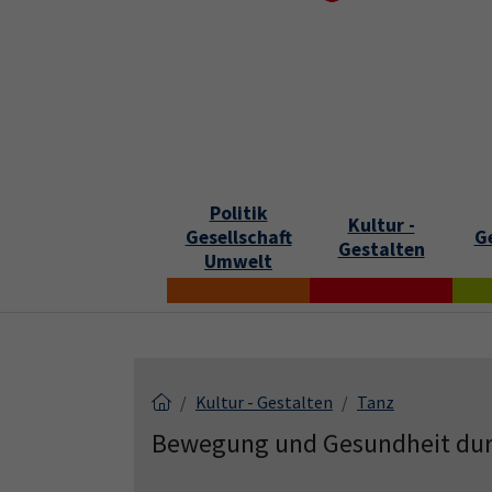
Skip to main content
Skip to page footer
S
Politik
Kultur -
Gesellschaft
G
Gestalten
Umwelt
Kultur - Gestalten
Tanz
Bewegung und Gesundheit dur