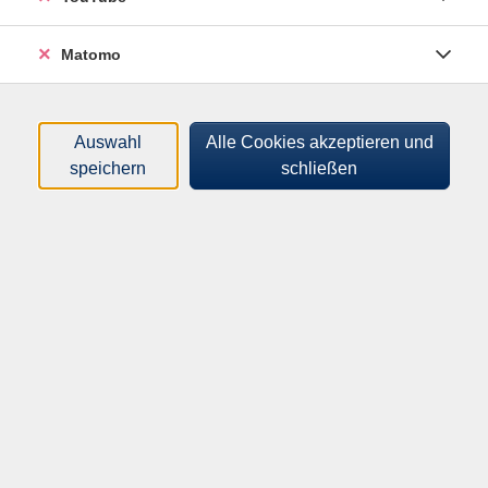
Matomo
Auswahl
Alle Cookies akzeptieren und
Sanftes Hatha-Yoga zur Vitalisierung und Bereicherung
speichern
schließen
des Alltags. Frische Energie für Körper, Geist und Seele
durch Achtsamkeit, Entspannung und sanfte, dehnende
und kräftigende Bewegungen. 1,5 Stunden sanfte
Yogapraxis, bei der es nicht um Leistung geht, sondern
um den achtsamen und fürsorglichen Kontakt mit sich
selbst.
Für Anfänger und Fortgeschrittene geeignet.
Hinweis