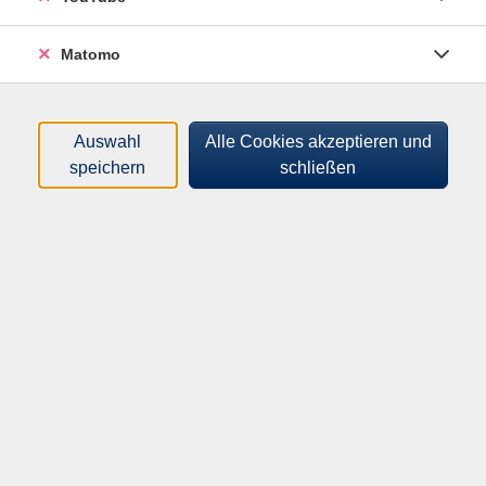
Matomo
Loading...
Kurse (
11
)
Sortierung
Auswahl
Alle Cookies akzeptieren und
speichern
schließen
Wasserzukunft - Stimmen aus
Berlin und Brandenburg
Mi .
02.09.2026
18:30
Uhr
Werder, KVHS, Adolf-Damaschke-Straße
60, R 8
Deichläufer-Exkursion: Die
Reitweiner Oder - Deichläufer
und Wasserexperimente
Sa .
12.09.2026
08:30
Uhr