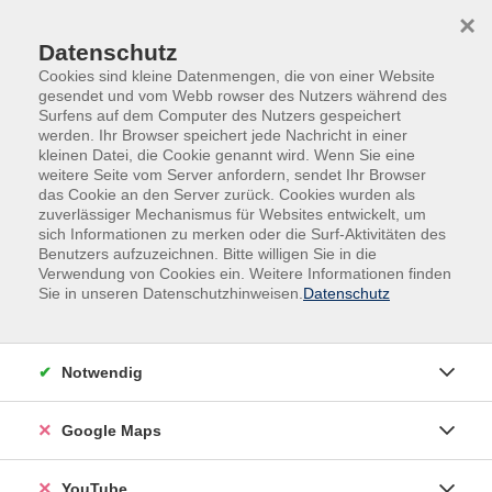
Skip to main content
Skip to page footer
×
0
Datenschutz
Cookies sind kleine Datenmengen, die von einer Website
gesendet und vom Webb rowser des Nutzers während des
Surfens auf dem Computer des Nutzers gespeichert
werden. Ihr Browser speichert jede Nachricht in einer
kleinen Datei, die Cookie genannt wird. Wenn Sie eine
weitere Seite vom Server anfordern, sendet Ihr Browser
das Cookie an den Server zurück. Cookies wurden als
zuverlässiger Mechanismus für Websites entwickelt, um
Übersicht unserer Dozent*innen
sich Informationen zu merken oder die Surf-Aktivitäten des
Benutzers aufzuzeichnen. Bitte willigen Sie in die
Verwendung von Cookies ein. Weitere Informationen finden
Sie in unseren Datenschutzhinweisen.
Datenschutz
Dozent:innen A-Z
Dozententeam
Notwendig
Google Maps
Filter
nur buchbare
nur beginnende
YouTube