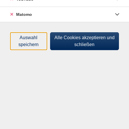
Matomo
Kurse (
1
)
Loading...
Sortierung
Auswahl
Alle Cookies akzeptieren und
speichern
schließen
Historischer
Wasserspaziergang am
Teltowkanal
Do .
24.09.2026
17:00
Uhr
Outdoor in Kleinmachnow
Über uns