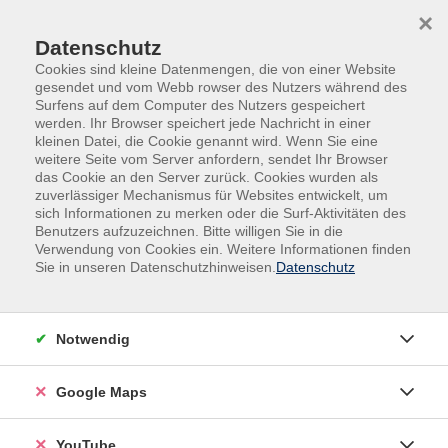
Skip to main content
Skip to page footer
×
Datenschutz
Cookies sind kleine Datenmengen, die von einer Website
gesendet und vom Webb rowser des Nutzers während des
Surfens auf dem Computer des Nutzers gespeichert
werden. Ihr Browser speichert jede Nachricht in einer
kleinen Datei, die Cookie genannt wird. Wenn Sie eine
weitere Seite vom Server anfordern, sendet Ihr Browser
das Cookie an den Server zurück. Cookies wurden als
zuverlässiger Mechanismus für Websites entwickelt, um
Übersicht unserer Dozent*innen
sich Informationen zu merken oder die Surf-Aktivitäten des
Benutzers aufzuzeichnen. Bitte willigen Sie in die
Verwendung von Cookies ein. Weitere Informationen finden
Sie in unseren Datenschutzhinweisen.
Datenschutz
Dozent:innen A-Z
Dr. Axel Mueller
Notwendig
Google Maps
Filter
nur buchbare
nur beginnende
YouTube