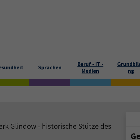
tartseite
Aktuelles
Kontakt und Öffnungszeiten
Über uns
Beruf - IT -
Grundbil
esundheit
Sprachen
Medien
ng
rk Glindow - historische Stütze des
Ge