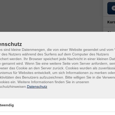
Kur
Star
Di. 
enschutz
16:0
es sind kleine Datenmengen, die von einer Website gesendet und vo
r des Nutzers während des Surfens auf dem Computer des Nutzers
1x D
8 in Betrieb. Es versorgt die umliegenden Obstplantagen
chert werden. Ihr Browser speichert jede Nachricht in einer kleinen Dat
chont es auch die Trinkwasserressourcen.
 genannt wird. Wenn Sie eine weitere Seite vom Server anfordern, se
Doz
owser das Cookie an den Server zurück. Cookies wurden als zuverlässi
nierungsarbeiten es neu aufgestellt. Eine
ismus für Websites entwickelt, um sich Informationen zu merken oder
Sig
ktivitäten des Benutzers aufzuzeichnen. Bitte willigen Sie in die Verwe
eutlich, dass das Brauchwasser auch angesichts
okies ein. Weitere Informationen finden Sie in unseren
r den Obstanbau in der Region.
Ver
schutzhinweisen.
Datenschutz
Outd
verein Glindow e.V. zur Historie des Brauchwasserwerks
1454
in Wissen und geht auf den heutigen Nutzen des
twendig
 der Anlage, Herr Deichsel, erläutert Wissenswertes zum