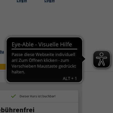
Login
Login
Submenu for "Über uns"
du
Bildungszei
Online
t
bührenfrei