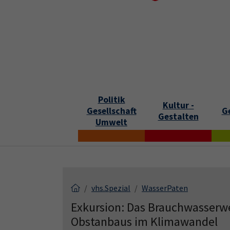
Skip to main content
Skip to page footer
S
Politik
Kultur -
Gesellschaft
G
Gestalten
Umwelt
vhs.Spezial
WasserPaten
Exkursion: Das Brauchwasserwe
Obstanbaus im Klimawandel