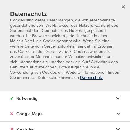
Skip to main content
Skip to page footer
×
Datenschutz
Cookies sind kleine Datenmengen, die von einer Website
gesendet und vom Webb rowser des Nutzers während des
Surfens auf dem Computer des Nutzers gespeichert
werden. Ihr Browser speichert jede Nachricht in einer
kleinen Datei, die Cookie genannt wird. Wenn Sie eine
weitere Seite vom Server anfordern, sendet Ihr Browser
das Cookie an den Server zurück. Cookies wurden als
zuverlässiger Mechanismus für Websites entwickelt, um
sich Informationen zu merken oder die Surf-Aktivitäten des
Sprachen
Deutsch
Benutzers aufzuzeichnen. Bitte willigen Sie in die
Verwendung von Cookies ein. Weitere Informationen finden
Deutschkurse für Selbstzahler
Präsenz
Sie in unseren Datenschutzhinweisen.
Datenschutz
Deutsch A1.1 für Anfänger. Neuer Kurs
Für diesen Kurs sind noch keine Deutschkenntnisse
Notwendig
erforderlich. Schritt für Schritt bauen wir gemeinsam
die Grundkenntnisse auf oder erweitern sie, wenn
Google Maps
schon erste Kenntnisse vorhanden sind. Der Kurs
findet in einer kleinen Gruppe an zwei Tagen in der
Woche - montags und donnerstags - statt. Die
YouTube