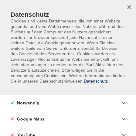
Skip to main content
Skip to page footer
×
Datenschutz
Cookies sind kleine Datenmengen, die von einer Website
gesendet und vom Webb rowser des Nutzers während des
Surfens auf dem Computer des Nutzers gespeichert
werden. Ihr Browser speichert jede Nachricht in einer
kleinen Datei, die Cookie genannt wird. Wenn Sie eine
weitere Seite vom Server anfordern, sendet Ihr Browser
das Cookie an den Server zurück. Cookies wurden als
zuverlässiger Mechanismus für Websites entwickelt, um
sich Informationen zu merken oder die Surf-Aktivitäten des
Sprachen
Deutsch
Benutzers aufzuzeichnen. Bitte willigen Sie in die
Verwendung von Cookies ein. Weitere Informationen finden
Deutschkurs für Anfänger in Neuseddin.
Sie in unseren Datenschutzhinweisen.
Datenschutz
Fortsetzung
Für Personen mit ersten Vorkenntnissen.
Notwendig
In diesem Kurs lernen Sie weiter Deutsch.
Google Maps
Schritt für Schritt bauen wir gemeinsam die
Grundkenntnisse auf.
YouTube