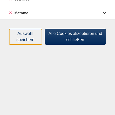
Der Kurs findet an zwei Tagen in der Woche (Montag
und Mittwoch) statt.
Matomo
Der Kurs ist ohne Kosten.
Auswahl
Alle Cookies akzeptieren und
speichern
schließen
Voraussetzungen:
Sie sind geflüchtet.
Sie sind 16 Jahre oder älter.
Sie können Lesen und Schreiben.
Hinweis
Bitte bringen Sie ein Schreibheft und Stifte mit.
Gefördert durch die Richtlinie Integration des MBJS.