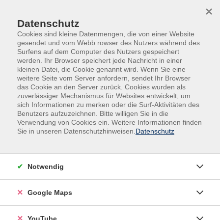
Skip to main content
Skip to page footer
×
Datenschutz
Cookies sind kleine Datenmengen, die von einer Website
gesendet und vom Webb rowser des Nutzers während des
Surfens auf dem Computer des Nutzers gespeichert
werden. Ihr Browser speichert jede Nachricht in einer
kleinen Datei, die Cookie genannt wird. Wenn Sie eine
weitere Seite vom Server anfordern, sendet Ihr Browser
das Cookie an den Server zurück. Cookies wurden als
zuverlässiger Mechanismus für Websites entwickelt, um
sich Informationen zu merken oder die Surf-Aktivitäten des
Sprachen
Deutsch
Benutzers aufzuzeichnen. Bitte willigen Sie in die
Verwendung von Cookies ein. Weitere Informationen finden
Deutsch B2.1. Neuer Kurs
Sie in unseren Datenschutzhinweisen.
Datenschutz
Für Fortgeschrittene mit guten Kenntnissen auf B1
Niveau. Bitte machen Sie vor der Anmeldung einen
Notwendig
Einstufungstest unter
https://www.cornelsen.de/sites/einstufungstest/EINSTU
Google Maps
und senden Sie Ihr Ergebnis an kleinmachnow@kvhs-
pm.de.
YouTube