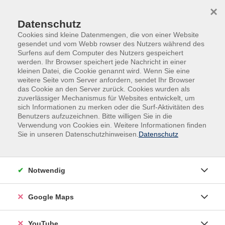
Skip to main content
Skip to page footer
×
Datenschutz
Cookies sind kleine Datenmengen, die von einer Website
gesendet und vom Webb rowser des Nutzers während des
Surfens auf dem Computer des Nutzers gespeichert
werden. Ihr Browser speichert jede Nachricht in einer
kleinen Datei, die Cookie genannt wird. Wenn Sie eine
weitere Seite vom Server anfordern, sendet Ihr Browser
das Cookie an den Server zurück. Cookies wurden als
zuverlässiger Mechanismus für Websites entwickelt, um
sich Informationen zu merken oder die Surf-Aktivitäten des
Politik - Gesellschaft - Umwelt
Benutzers aufzuzeichnen. Bitte willigen Sie in die
Verwendung von Cookies ein. Weitere Informationen finden
Politik - Zeitgeschehen - Geschichte
Sie in unseren Datenschutzhinweisen.
Datenschutz
Exkursion: Naturschutzzentrum
Ökowerk - ein Wasserwerk erzählt
Geschichte
Notwendig
Die Exkursion startet vor dem Bahnhof Grunewald und
Google Maps
führt auf dem Weg zum historischen Wasserwerk /
Ökowerk vorbei an historisch bedeutenden Orten im
YouTube