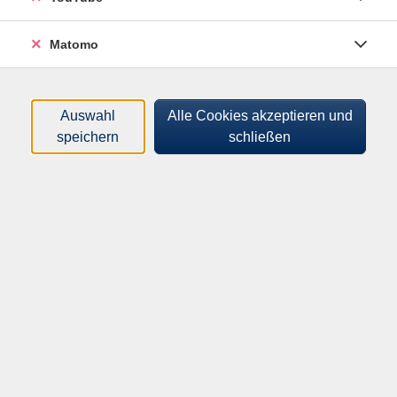
Südwesten Berlins, die wir als aufmerksame
Spaziergänger thematisch aufgreifen (auch wenn sie
nicht vordergründig etwas mit dem Thema Wasser zu
Matomo
tun haben): Nach einem Überblick zur Entstehung der
Villenkolonie Grunewald geht es vorbei am Mahnmal
"Gleis 17", welches an die Deportation jüdischer
Auswahl
Alle Cookies akzeptieren und
Menschen in die Vernichtungslager erinnert. An der
speichern
schließen
überregional bedeutenden Bezirksgärtnerei vorbei,
führt der Spaziergang hin zu einer Kleingartenkolonie
mitten im Wald, die auf die schwierige
Nachkriegssituation zurückgeht. Vorbei am
Teufelsberg geht es weiter zu einem
Naturschutzgebiet, welches sich aus einer ehem.
Kiesgrube entwickelt hat, bevor der Weg abschließend
ins Naturschutzzentrum Ökowerk führt.
Dieses ist im über 150 Jahre alten Industrie-Denkmal
untergebracht: Das Gebäudeensemble ist das älteste