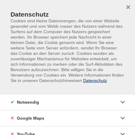
Skip to main content
Skip to page footer
×
Datenschutz
Cookies sind kleine Datenmengen, die von einer Website
gesendet und vom Webb rowser des Nutzers während des
Surfens auf dem Computer des Nutzers gespeichert
werden. Ihr Browser speichert jede Nachricht in einer
kleinen Datei, die Cookie genannt wird. Wenn Sie eine
weitere Seite vom Server anfordern, sendet Ihr Browser
das Cookie an den Server zurück. Cookies wurden als
zuverlässiger Mechanismus für Websites entwickelt, um
sich Informationen zu merken oder die Surf-Aktivitäten des
Politik - Gesellschaft - Umwelt
Benutzers aufzuzeichnen. Bitte willigen Sie in die
Verwendung von Cookies ein. Weitere Informationen finden
Nachhaltigkeit - Umwelt - Ökologie
Sie in unseren Datenschutzhinweisen.
Datenschutz
Nachhaltige Hundehaltung
Notwendig
Google Maps
YouTube