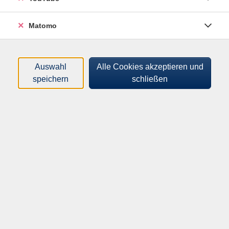
Matomo
Auswahl
Alle Cookies akzeptieren und
Wie lässt sich das Leben mit Hund umweltbewusst,
speichern
schließen
tiergerecht und gesund gestalten? In diesem Kurs
erfahren Sie, was nachhaltige Hundehaltung bedeutet
- von der Adoption statt Kauf über klimafreundliche
Ernährung, Alternatitven zu Chemie, bis hin zu
natürlichen Pflegemitteln und selbstgemachtem
Spielzeug. Sie lernen, Futter richtig zu bewerten,
Pflegemittel selbst herzustellen und Hundespielzeug
aus Naturmaterialien zu basteln. Auch Fragen rund um
Verpackung, Müllvermeidung und alternative
Entwurmungsmethoden werden praxisnah behandelt.
Für Zuhause gibt es praktische Handouts mit Tipps,
Rezepten und kritischen Inhaltsstoffen.