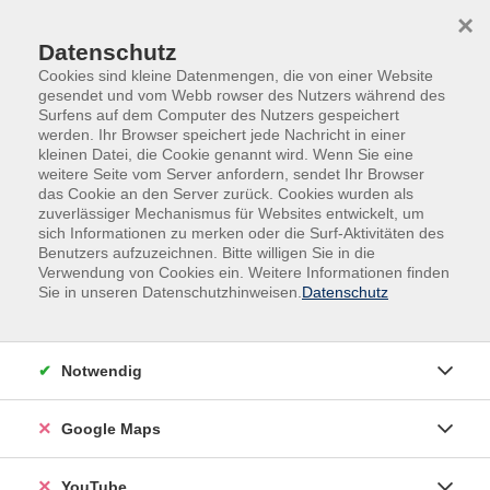
Skip to main content
Skip to page footer
×
Datenschutz
Cookies sind kleine Datenmengen, die von einer Website
gesendet und vom Webb rowser des Nutzers während des
Surfens auf dem Computer des Nutzers gespeichert
werden. Ihr Browser speichert jede Nachricht in einer
kleinen Datei, die Cookie genannt wird. Wenn Sie eine
weitere Seite vom Server anfordern, sendet Ihr Browser
das Cookie an den Server zurück. Cookies wurden als
zuverlässiger Mechanismus für Websites entwickelt, um
sich Informationen zu merken oder die Surf-Aktivitäten des
Politik - Gesellschaft - Umwelt
Benutzers aufzuzeichnen. Bitte willigen Sie in die
Verwendung von Cookies ein. Weitere Informationen finden
Länder-/Heimatkunde - Stadtkultur
Sie in unseren Datenschutzhinweisen.
Datenschutz
Ausstellungsbesuch: "Demokratie
verstehen. Mitreden. Mitgestalten"
Notwendig
Google Maps
YouTube