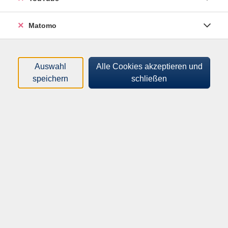
Matomo
Auswahl
Alle Cookies akzeptieren und
speichern
schließen
Der 9. November ist ein geschichtsträchtiger Anlass,
sich mit der Demokratie in Deutschland zu
beschäftigen. Wir treffen Dr. Sebastian Stude, Referent
der Brandenburgischen Landeszentrale für politische
Bildung. Er gibt uns einen Einblick in die
Landeszentrale und in die Entstehung der Ausstellung.
Gemeinsam erkunden wir die ausgestellten Plakate im
Gespräch.
Über die Ausstellung: Die Landeszentrale bietet mit
der Plakatausstellung "Grundbegriffe der Demokratie"
einen verständlichen Einstieg zu zentralen Begriffen