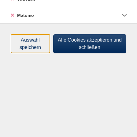
Matomo
Auswahl
Alle Cookies akzeptieren und
speichern
schließen
Dieser Tageskurs ist eine Einführung in die
Aquarellmalerei und ist für Anfänger aber auch für
Fortgeschrittene geeignet. Anhand des vom Dozent
gemalten Aquarells "Lesende Frau am Meer"