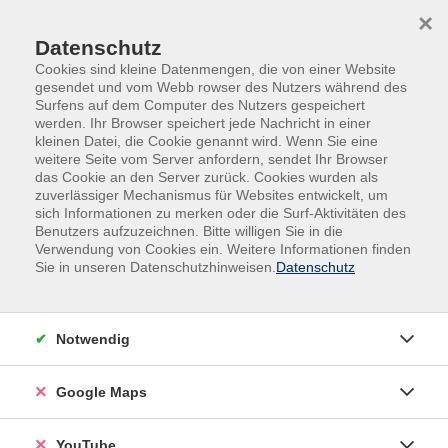
Skip to main content
Skip to page footer
×
Datenschutz
Cookies sind kleine Datenmengen, die von einer Website
gesendet und vom Webb rowser des Nutzers während des
Surfens auf dem Computer des Nutzers gespeichert
werden. Ihr Browser speichert jede Nachricht in einer
kleinen Datei, die Cookie genannt wird. Wenn Sie eine
weitere Seite vom Server anfordern, sendet Ihr Browser
das Cookie an den Server zurück. Cookies wurden als
zuverlässiger Mechanismus für Websites entwickelt, um
sich Informationen zu merken oder die Surf-Aktivitäten des
Kultur - Gestalten
Benutzers aufzuzeichnen. Bitte willigen Sie in die
Verwendung von Cookies ein. Weitere Informationen finden
Tageskurs: Einführung Aquarellmalerei -
Sie in unseren Datenschutzhinweisen.
Datenschutz
Lesende Frau am Meer
Notwendig
Google Maps
YouTube