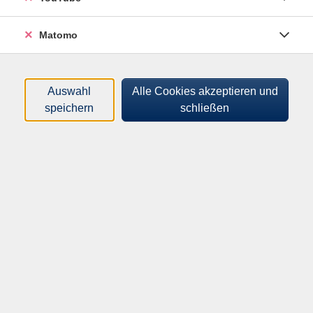
Matomo
Auswahl
Alle Cookies akzeptieren und
speichern
schließen
Wir starten ganz entspannt in die Kunst des Häkeln
oder frischen tief verschüttete Kenntnisse wieder auf.
Vermittelt werden Luftmaschen, feste Maschen und
Stäbchen sowie Zu- und Abnahmen und Farbwechsel.
Die neu erworbenen Kenntnisse werden natürlich in ein
kleines Projekt umgesetzt, welches man stolz mit
nach Hause nehmen kann.
Nach dem Kurs und regelmäßiger Übung sollten
anfängergeeignete Anleitungen aus Zeitschriften und
dem Internet nachgearbeitet werden können.