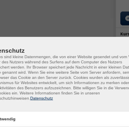
Kur
Star
enschutz
Mo. 
es sind kleine Datenmengen, die von einer Website gesendet und vo
18:0
selbst gewählte Projekte.
r des Nutzers während des Surfens auf dem Computer des Nutzers
chert werden. Ihr Browser speichert jede Nachricht in einer kleinen Dat
5x 
tte und Nähtechniken. Gemeinsam erarbeiten wir, worauf es
 genannt wird. Wenn Sie eine weitere Seite vom Server anfordern, se
owser das Cookie an den Server zurück. Cookies wurden als zuverlässi
du es am besten umsetzen kannst.
Doz
ismus für Websites entwickelt, um sich Informationen zu merken oder
ktivitäten des Benutzers aufzuzeichnen. Bitte willigen Sie in die Verwe
Dia
okies ein. Weitere Informationen finden Sie in unseren
schutzhinweisen.
Datenschutz
arn, Schere und alle weiteren Materialien für Ihr
Ver
.
Bad 
twendig
Lou
1480