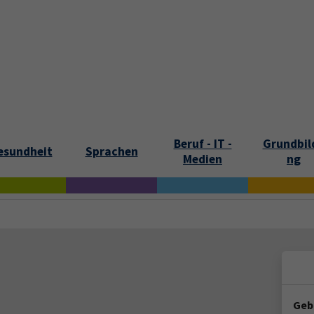
tartseite
Aktuelles
Kontakt und Öffnungszeiten
Über uns
Beruf - IT -
Grundbil
esundheit
Sprachen
Medien
ng
Geb