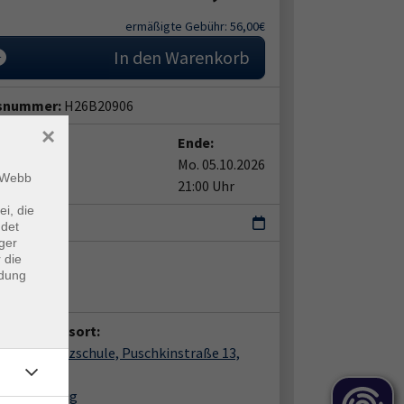
ermäßigte Gebühr: 56,00€
In den Warenkorb
snummer:
H26B20906
×
t:
Ende:
24.08.2026
Mo. 05.10.2026
m Webb
0 Uhr
21:00 Uhr
ei, die
Mo
ndet
ger
ent*in:
 die
ndung
ne Albrecht
anstaltungsort:
Belzig, Tanzschule, Puschkinstraße 13,
nge
6 Bad Belzig