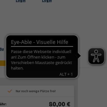
Login
Login
Submenu for "Über uns"
du
Bildungszei
Online
t
80,00
€
ühr: