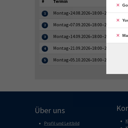
#
Termin
Go
Montag
•
24.08.2026
•
18:00–21:00 Uhr
1
Yo
Montag
•
07.09.2026
•
18:00–21:00 Uhr
2
Ma
Montag
•
14.09.2026
•
18:00–21:00 Uhr
3
Montag
•
21.09.2026
•
18:00–21:00 Uhr
4
Montag
•
05.10.2026
•
18:00–21:00 Uhr
5
Kon
Über uns
K
Profil und Leitbild
K