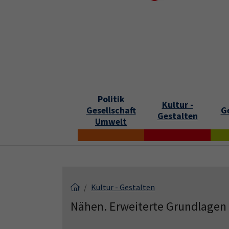
Skip to main content
Skip to page footer
S
Politik
Kultur -
Gesellschaft
G
Gestalten
Umwelt
Kultur - Gestalten
Nähen. Erweiterte Grundlagen