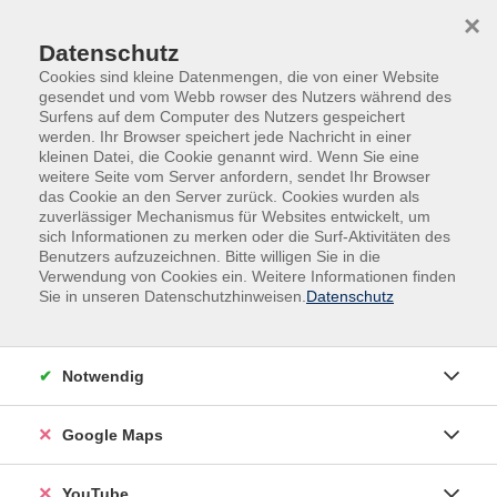
Skip to main content
Skip to page footer
×
Datenschutz
Cookies sind kleine Datenmengen, die von einer Website
gesendet und vom Webb rowser des Nutzers während des
Surfens auf dem Computer des Nutzers gespeichert
werden. Ihr Browser speichert jede Nachricht in einer
kleinen Datei, die Cookie genannt wird. Wenn Sie eine
weitere Seite vom Server anfordern, sendet Ihr Browser
das Cookie an den Server zurück. Cookies wurden als
zuverlässiger Mechanismus für Websites entwickelt, um
sich Informationen zu merken oder die Surf-Aktivitäten des
Kultur - Gestalten
Handwerk - Kunsthandwerk
Benutzers aufzuzeichnen. Bitte willigen Sie in die
Verwendung von Cookies ein. Weitere Informationen finden
Online: Schnupperkurs
Sie in unseren Datenschutzhinweisen.
Datenschutz
Innenarchitektur - Hilfe zur Selbsthilfe
für ein besseres Wohnen
Notwendig
Wohnräume können Vieles sein. Zu klein, zu groß,
ungemütlich, hässlich oder chaotisch.
Google Maps
Selten passt eine Lösung aus dem Möbelhaus oder das
hübsche Bild aus der Zeitschrift und dem Internet zur
YouTube