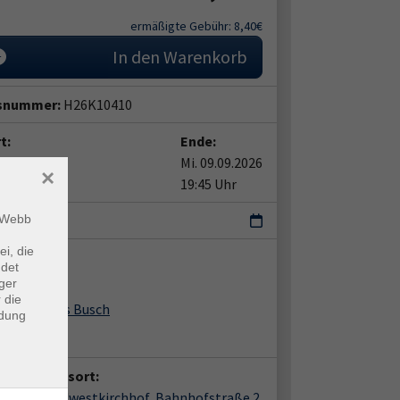
ermäßigte Gebühr: 8,40€
In den Warenkorb
snummer:
H26K10410
t:
Ende:
09.09.2026
Mi. 09.09.2026
×
0 Uhr
19:45 Uhr
i
m Webb
ei, die
ent*in:
ndet
ger
 die
Klaus Busch
ndung
anstaltungsort:
nsdorf, Südwestkirchhof, Bahnhofstraße 2