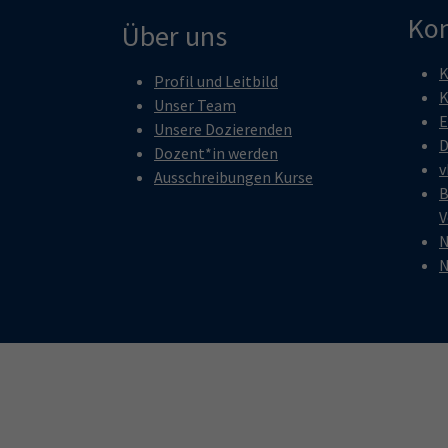
Kon
Über uns
K
Profil und Leitbild
K
Unser Team
E
Unsere Dozierenden
D
Dozent*in werden
v
Ausschreibungen Kurse
B
V
N
N