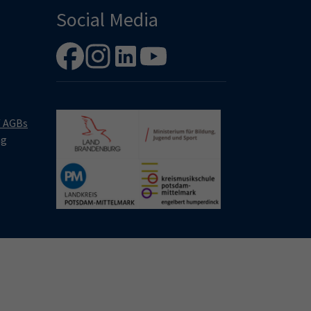
Social Media
/ AGBs
ng