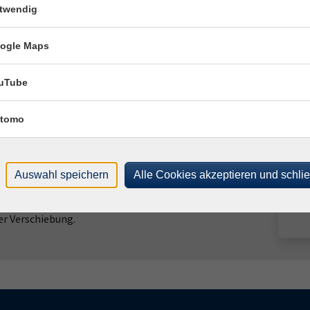
twendig
1453
schule but is also a historian well versed in the multi-
been member of the friends association.
ogle Maps
 English-Learners at the same time.
uTube
ul place is included!
tomo
traße 2, 14532 Stahnsdorf. Bitte tragen Sie Schuhe, in
Auswahl speichern
Alle Cookies akzeptieren und schli
h Wetter sind auch Regen-, Sonnen- oder Mückenschutz
 (Dauerregen oder Gewitter) informieren wir am Tag der
er Verschiebung.