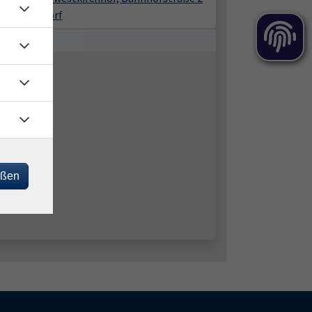
2 Stahnsdorf
eßen