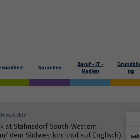
tartseite
Aktuelles
Kontakt und Öffnungszeiten
Über uns
Beruf - IT -
Grundbil
esundheit
Sprachen
Medien
ng
stgeschichte
lk at Stahnsdorf South-Western
uf dem Südwestkirchhof auf Englisch)
Geb