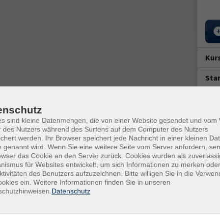
Kur
Star
Mi. 
17:3
he second largest cemetery in Germany and the tenth
enschutz
 landscape park and comprises a great number of historically
1x M
es sind kleine Datenmengen, die von einer Website gesendet und vo
r des Nutzers während des Surfens auf dem Computer des Nutzers
chert werden. Ihr Browser speichert jede Nachricht in einer kleinen Dat
Doz
 genannt wird. Wenn Sie eine weitere Seite vom Server anfordern, se
owser das Cookie an den Server zurück. Cookies wurden als zuverlässi
ismus für Websites entwickelt, um sich Informationen zu merken oder
 after the First World War, the Italian and Commonwealth
ktivitäten des Benutzers aufzuzeichnen. Bitte willigen Sie in die Verwe
 wooden chapel built in Norwegian style was the site of
okies ein. Weitere Informationen finden Sie in unseren
schutzhinweisen.
Datenschutz
Ver
Stah