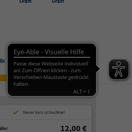
Login
Login
Submenu for "Über uns"
du
Bildungszei
Online
t
12,00
€
ühr: