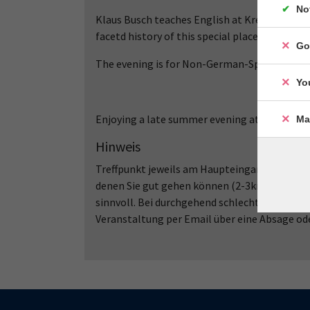
No
Klaus Busch teaches English at Kreisvolkshoch
facetd history of this special place and has 
Go
The evening is for Non-German-Speakers and
Yo
Enjoying a late summer evening at this beautif
Ma
Hinweis
Treffpunkt jeweils am Haupteingang, Bahnhofs
denen Sie gut gehen können (2-3km). Je nac
sinnvoll. Bei durchgehend schlechtem Wetter
Veranstaltung per Email über eine Absage od