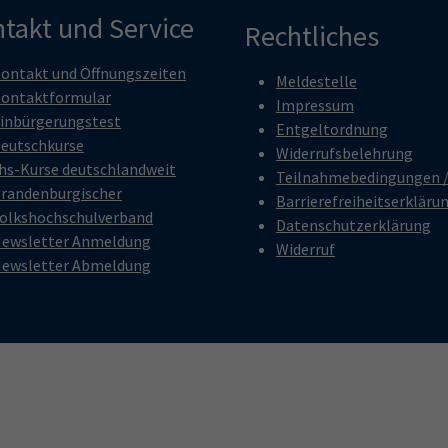
takt und Service
Rechtliches
ontakt und Öffnungszeiten
Meldestelle
ontaktformular
Impressum
inbürgerungstest
Entgeltordnung
eutschkurse
Widerrufsbelehrung
hs-Kurse deutschlandweit
Teilnahmebedingungen 
randenburgischer
Barrierefreiheitserkläru
olkshochschulverband
Datenschutzerklärung
ewsletter Anmeldung
Widerruf
ewsletter Abmeldung