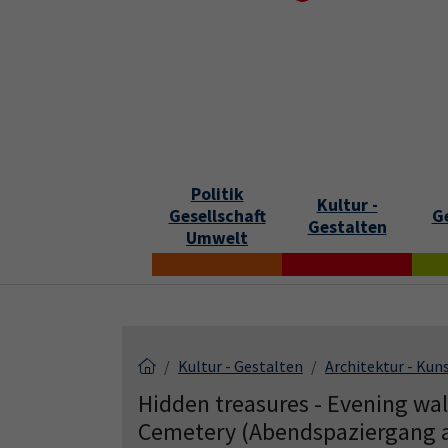
Skip to main content
Skip to page footer
S
Politik
Kultur -
Gesellschaft
G
Gestalten
Umwelt
Kultur - Gestalten
Architektur - Kun
Hidden treasures - Evening wa
Cemetery (Abendspaziergang a