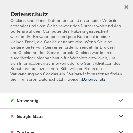
Skip to main content
Skip to page footer
×
Datenschutz
Cookies sind kleine Datenmengen, die von einer Website
gesendet und vom Webb rowser des Nutzers während des
Surfens auf dem Computer des Nutzers gespeichert
werden. Ihr Browser speichert jede Nachricht in einer
kleinen Datei, die Cookie genannt wird. Wenn Sie eine
weitere Seite vom Server anfordern, sendet Ihr Browser
das Cookie an den Server zurück. Cookies wurden als
zuverlässiger Mechanismus für Websites entwickelt, um
sich Informationen zu merken oder die Surf-Aktivitäten des
Gesundheit
Entspannung - Stressbewältigung
Benutzers aufzuzeichnen. Bitte willigen Sie in die
Verwendung von Cookies ein. Weitere Informationen finden
Yoga für Anfänger & gesundheitlich
Sie in unseren Datenschutzhinweisen.
Datenschutz
eingeschränkte Menschen. Einführung
Finde zurück in die Verbindung mit dir selbst. Yoga
Notwendig
bedeutet, ganz im gegenwärtigen Moment
anzukommen, deine eigene Energie bewusst zu spüren
Google Maps
und Körper und Geist in Einklang zu bringen.
YouTube