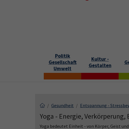
Skip to main content
Skip to page footer
S
Politik
Kultur -
Gesellschaft
G
Gestalten
Umwelt
Gesundheit
Entspannung - Stressbe
Yoga - Energie, Verkörperung,
Yoga bedeutet Einheit - von Körper, Geist un