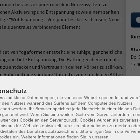
innen heraus zu spüren und dein Nervensystem zu
schen Aktivierung und Entspannung sowie einem sanften
ndige "Wohlspannung": Verspanntes darf sich lösen, Neues
ei als zentrales verbindendes Element.
Kur
Star
itativen Yogaformen entsteht eine ruhige, ganzheitliche
Do. 
ung und tiefe Entspannung. Die Haltungen dienen dir als
17:0
 zu entdecken und Vertrauen in deinen Körper zu stärken.
e Ruhe und eine spürbare Unterstützung für deinen Alltag.
12x 
Doz
enschutz
es sind kleine Datenmengen, die von einer Website gesendet und vo
d Katrin Becker geleitet.
Ann
r des Nutzers während des Surfens auf dem Computer des Nutzers
chert werden. Ihr Browser speichert jede Nachricht in einer kleinen Dat
Katr
 genannt wird. Wenn Sie eine weitere Seite vom Server anfordern, se
owser das Cookie an den Server zurück. Cookies wurden als zuverlässi
ismus für Websites entwickelt, um sich Informationen zu merken oder
Ver
ktivitäten des Benutzers aufzuzeichnen. Bitte willigen Sie in die Verwe
Bad 
okies ein. Weitere Informationen finden Sie in unseren