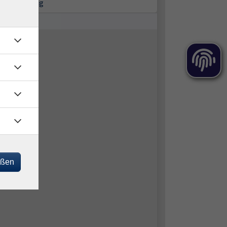
6 Bad Belzig
eßen