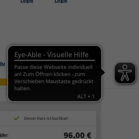
Login
Login
Submenu for "Über uns"
du
Bildungszei
Online
t
96,00
€
ühr: