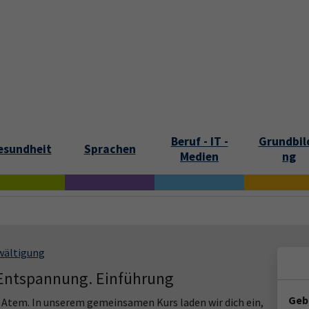
tartseite
Aktuelles
Kontakt und Öffnungszeiten
Über uns
Beruf - IT -
Grundbil
esundheit
Sprachen
Medien
ng
wältigung
 Entspannung. Einführung
Geb
d Atem. In unserem gemeinsamen Kurs laden wir dich ein,