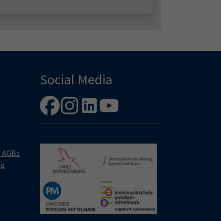
Social Media
/ AGBs
ng