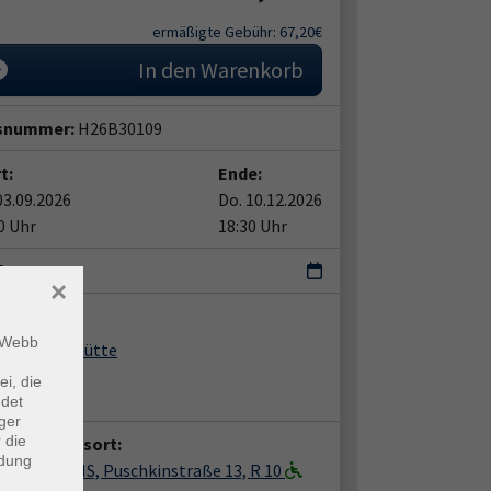
ermäßigte Gebühr: 67,20€
In den Warenkorb
snummer:
H26B30109
t:
Ende:
03.09.2026
Do. 10.12.2026
0 Uhr
18:30 Uhr
Do
×
ent*in:
m Webb
e-Marie Schütte
ei, die
in Becker
ndet
ger
 die
anstaltungsort:
ndung
Belzig, KVHS, Puschkinstraße 13, R 10