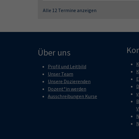
Alle 12 Termine anzeigen
Kon
Über uns
K
Profil und Leitbild
K
Unser Team
E
Unsere Dozierenden
D
Dozent*in werden
v
Ausschreibungen Kurse
B
V
N
N