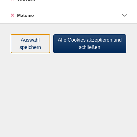
Verspannungen und Muskelaufbau. Bei diesem Kurs
liegt der Fokus insbesondere auf alle Partien des
Matomo
Rückens, Schulter- und Nackenbereichs. Auch die
Bauchmuskulatur, der Beckenboden und die Position
der Füße beeinflussen die Aufrichtung.
Auswahl
Alle Cookies akzeptieren und
speichern
schließen
Atme, bewege, beobachte, spüre, meditiere,
entspanne. Komme mit allen
Sinnen im Hier und Jetzt an.
Hinweis
Der Kurs findet über die vhs.cloud statt. Die
Zugangsinformationen erhälst du vor Kursbeginn.
Du benötigst ausreichend Platz vor dem