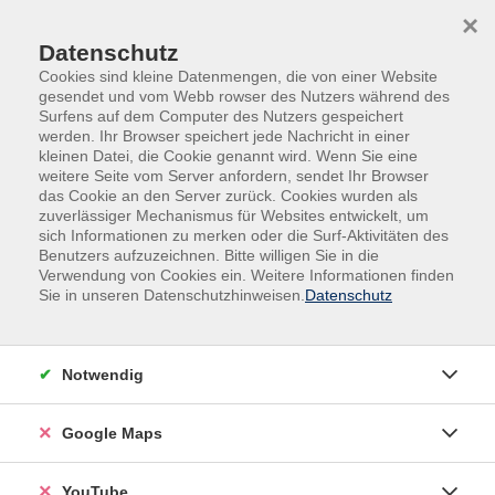
Skip to main content
Skip to page footer
×
Datenschutz
Cookies sind kleine Datenmengen, die von einer Website
gesendet und vom Webb rowser des Nutzers während des
Surfens auf dem Computer des Nutzers gespeichert
werden. Ihr Browser speichert jede Nachricht in einer
kleinen Datei, die Cookie genannt wird. Wenn Sie eine
weitere Seite vom Server anfordern, sendet Ihr Browser
das Cookie an den Server zurück. Cookies wurden als
zuverlässiger Mechanismus für Websites entwickelt, um
sich Informationen zu merken oder die Surf-Aktivitäten des
Gesundheit
Entspannung - Stressbewältigung
Benutzers aufzuzeichnen. Bitte willigen Sie in die
Verwendung von Cookies ein. Weitere Informationen finden
Online: Yoga für einen vitalen Rücken am
Sie in unseren Datenschutzhinweisen.
Datenschutz
Montag. Einführung
Yoga fördert Harmonie in Körper, Geist und Seele. Es
Notwendig
verbindet gezielte Wahrnehmung, entspannende und
kräftigende Körperübungen mit bewusster Atmung.
Google Maps
Dieses Training dient sowohl der Prävention, als auch
der akuten Schmerzentlastung durch Lösen von
YouTube