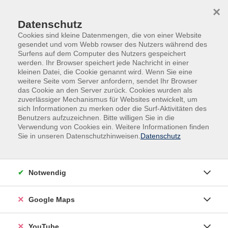
Skip to main content
Skip to page footer
×
Datenschutz
Cookies sind kleine Datenmengen, die von einer Website
gesendet und vom Webb rowser des Nutzers während des
Surfens auf dem Computer des Nutzers gespeichert
werden. Ihr Browser speichert jede Nachricht in einer
kleinen Datei, die Cookie genannt wird. Wenn Sie eine
weitere Seite vom Server anfordern, sendet Ihr Browser
das Cookie an den Server zurück. Cookies wurden als
zuverlässiger Mechanismus für Websites entwickelt, um
sich Informationen zu merken oder die Surf-Aktivitäten des
Grundbildung
Benutzers aufzuzeichnen. Bitte willigen Sie in die
Verwendung von Cookies ein. Weitere Informationen finden
Lernräume Grundbildungs-Zentrum
Sie in unseren Datenschutzhinweisen.
Datenschutz
Lernraum für Lesen, Schreiben und
Computer
Für Erwachsene
Notwendig
Wollen Sie besser
Google Maps
- lesen und schreiben?
YouTube