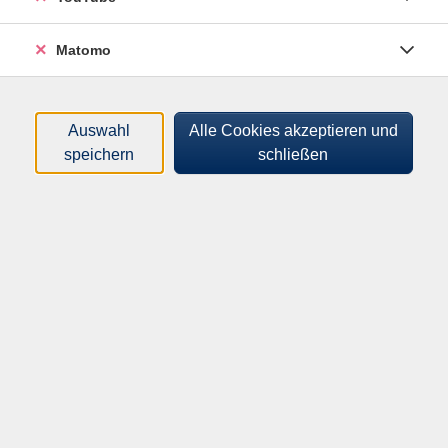
- Formulare ausfüllen?
- rechnen und mit Geld umgehen?
Matomo
- mit dem Computer arbeiten?
- Englisch sprechen und schreiben?
Auswahl
Alle Cookies akzeptieren und
speichern
schließen
In unseren Lernräumen lernen Sie nach Ihren
Wünschen.
Sie lernen ohne Druck.
Sie lernen in Ihrem Tempo.
Die Lernräume sind kostenlos.
Das Angebot gilt für Erwachsene ab 16 Jahre mit