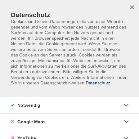
Skip to main content
Skip to page footer
×
Datenschutz
Cookies sind kleine Datenmengen, die von einer Website
gesendet und vom Webb rowser des Nutzers während des
Surfens auf dem Computer des Nutzers gespeichert
werden. Ihr Browser speichert jede Nachricht in einer
kleinen Datei, die Cookie genannt wird. Wenn Sie eine
weitere Seite vom Server anfordern, sendet Ihr Browser
das Cookie an den Server zurück. Cookies wurden als
zuverlässiger Mechanismus für Websites entwickelt, um
sich Informationen zu merken oder die Surf-Aktivitäten des
vhs.Spezial
Outdoor-Kurse
Benutzers aufzuzeichnen. Bitte willigen Sie in die
Verwendung von Cookies ein. Weitere Informationen finden
Outdoor-Kurse
Sie in unseren Datenschutzhinweisen.
Datenschutz
Wir bieten über das Jahr verteilt verschiedene Kurse unter
freiem Himmel (Outdoor) an. Zum Beispiel geführte
Notwendig
Exkursion, Gesundheitswandern, Kräuterspaziergänge,
Waldbaden oder Bewegungsangebote an der frischen Luft.
Google Maps
Entdecken Sie unsere Vielfalt!
YouTube