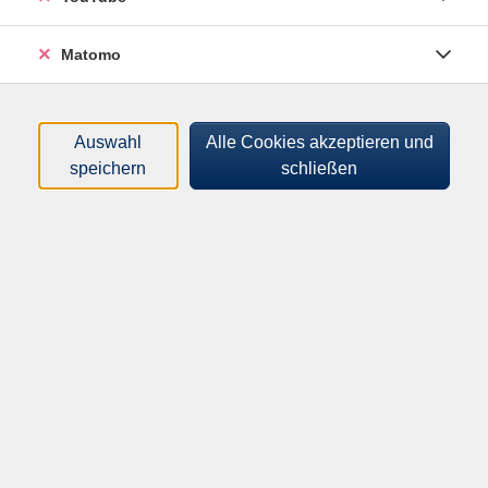
Matomo
Filter
Auswahl
Alle Cookies akzeptieren und
speichern
schließen
Wochentage
Tageszeiten
Orte
Dozenten*innen
Zeitraum
nur buchbare
nur beginnende