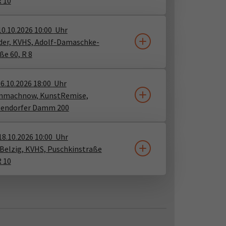
R 10
10.10.2026
10:00
Uhr
er, KVHS, Adolf-Damaschke-
ße 60, R 8
6.10.2026
18:00
Uhr
inmachnow, KunstRemise,
lendorfer Damm 200
18.10.2026
10:00
Uhr
Belzig, KVHS, Puschkinstraße
R 10