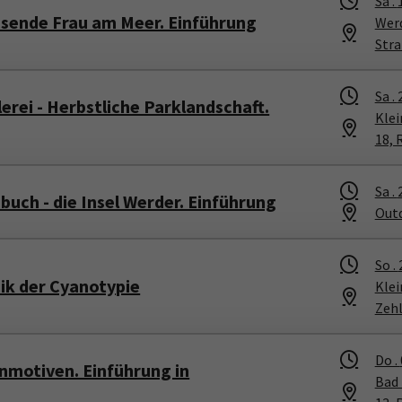
Sa .
esende Frau am Meer. Einführung
Werd
Stra
Sa .
erei - Herbstliche Parklandschaft.
Kle
18, 
Sa .
uch - die Insel Werder. Einführung
Outd
So .
nik der Cyanotypie
Kle
Zeh
Do .
nmotiven. Einführung in
Bad 