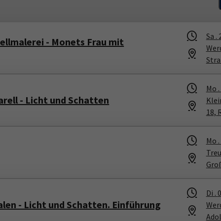
Sa .
rellmalerei - Monets Frau mit
Werd
Stra
Mo .
rell - Licht und Schatten
Kle
18, 
Mo .
Treu
Gro
Di .
0
len - Licht und Schatten. Einführung
Wer
Ado