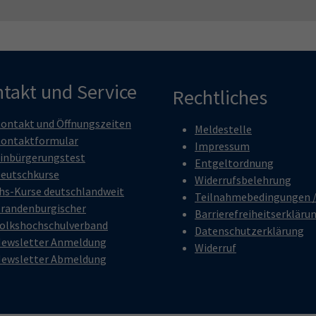
takt und Service
Rechtliches
ontakt und Öffnungszeiten
Meldestelle
ontaktformular
Impressum
inbürgerungstest
Entgeltordnung
eutschkurse
Widerrufsbelehrung
hs-Kurse deutschlandweit
Teilnahmebedingungen 
randenburgischer
Barrierefreiheitserkläru
olkshochschulverband
Datenschutzerklärung
ewsletter Anmeldung
Widerruf
ewsletter Abmeldung