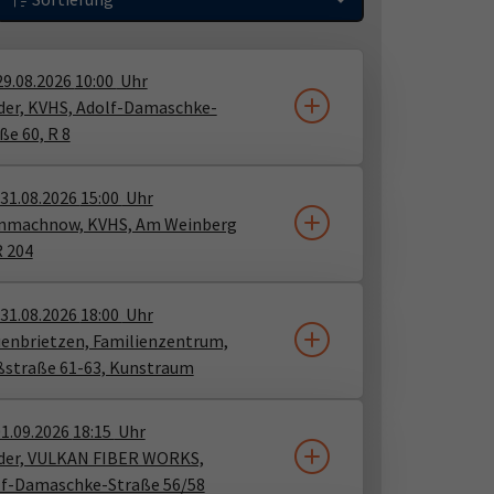
29.08.2026
10:00
Uhr
er, KVHS, Adolf-Damaschke-
ße 60, R 8
31.08.2026
15:00
Uhr
inmachnow, KVHS, Am Weinberg
R 204
31.08.2026
18:00
Uhr
enbrietzen, Familienzentrum,
ßstraße 61-63, Kunstraum
1.09.2026
18:15
Uhr
der, VULKAN FIBER WORKS,
lf-Damaschke-Straße 56/58