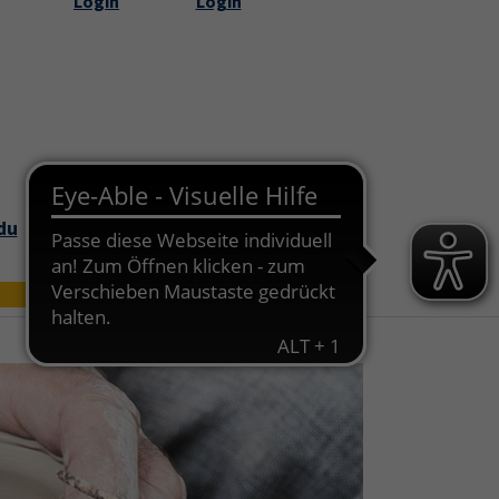
Login
Login
Submenu for "Über uns"
du
Bildungszei
Online
t