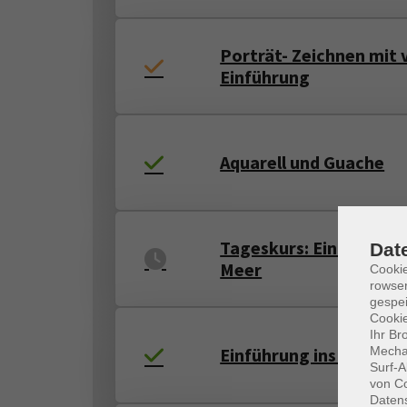
Porträt- Zeichnen mit 
Einführung
Aquarell und Guache
Tageskurs: Einführung 
Dat
Meer
Cooki
rowse
gespei
Cookie
Ihr Br
Einführung ins Aquarel
Mechan
Surf-A
von Co
Daten