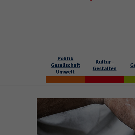
Skip to main content
Skip to page footer
S
Politik
Kultur -
Gesellschaft
G
Gestalten
Umwelt