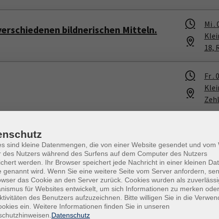
Mi .
verschiedenen bildnerischen Mitteln.
Kle
18, 
Fr .
0
Kle
Zeh
Sa .
Aquarellmalerei - Lesende Frau am
enschutz
Kle
es sind kleine Datenmengen, die von einer Website gesendet und vo
18, 
r des Nutzers während des Surfens auf dem Computer des Nutzers
chert werden. Ihr Browser speichert jede Nachricht in einer kleinen Dat
 genannt wird. Wenn Sie eine weitere Seite vom Server anfordern, se
Mi .
owser das Cookie an den Server zurück. Cookies wurden als zuverlässi
lmalen
ismus für Websites entwickelt, um sich Informationen zu merken oder
Kle
ktivitäten des Benutzers aufzuzeichnen. Bitte willigen Sie in die Verwe
Zeh
okies ein. Weitere Informationen finden Sie in unseren
schutzhinweisen.
Datenschutz