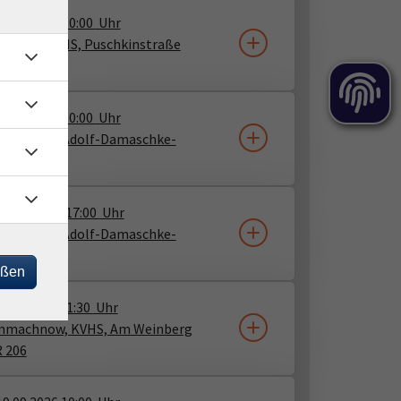
13.09.2026
10:00
Uhr
Belzig, KVHS, Puschkinstraße
R 10
13.09.2026
10:00
Uhr
er, KVHS, Adolf-Damaschke-
ße 60, R 8
14.09.2026
17:00
Uhr
er, KVHS, Adolf-Damaschke-
ße 60, R 10
eßen
8.09.2026
11:30
Uhr
inmachnow, KVHS, Am Weinberg
R 206