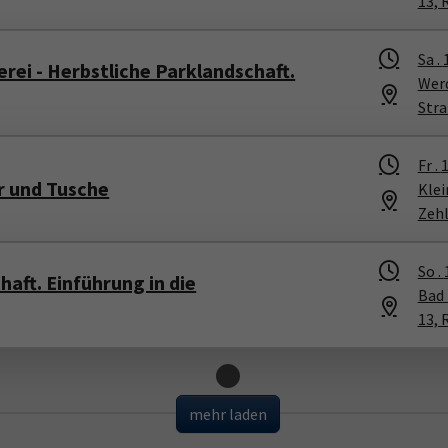
13, 
Sa .
rei - Herbstliche Parklandschaft.
Werd
Stra
Fr .
1
r und Tusche
Kle
Zeh
So .
aft. Einführung in die
Bad 
13, 
Loading...
mehr laden