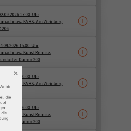
02.09.2026
17:00
Uhr
inmachnow, KVHS, Am Weinberg
R 206
4.09.2026
15:00
Uhr
inmachnow, KunstRemise,
lendorfer Damm 200
×
05.09.2026
10:00
Uhr
inmachnow, KVHS, Am Weinberg
m Webb
R 206
ei, die
ndet
09.09.2026
16:00
Uhr
ger
 die
inmachnow, KunstRemise,
ndung
lendorfer Damm 200