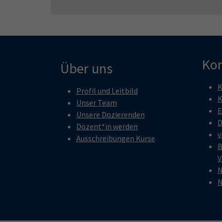
Kon
Über uns
K
Profil und Leitbild
K
Unser Team
E
Unsere Dozierenden
D
Dozent*in werden
v
Ausschreibungen Kurse
B
V
N
N