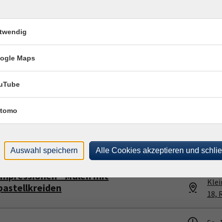
So .
Einführung in die Aquarellmalerei
Bad 
twendig
13, 
ogle Maps
So .
Bob Ross® Stil - Motiv Heuballen.
Werd
uTube
Stra
tomo
Mo .
 Portraits. Einführung
Werd
Stra
Auswahl speichern
Alle Cookies akzeptieren und schli
Fr .
1
impressionen - Malen mit
Kle
astellkreiden
18, 