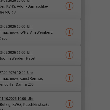
19.09.2026
10:00
Uhr
er, KVHS, Adolf-Damaschke-
ße 60, R 8
26.09.2026
10:00
Uhr
inmachnow, KVHS, Am Weinberg
R 206
26.09.2026
11:00
Uhr
oor in Werder (Havel)
27.09.2026
10:00
Uhr
inmachnow, KunstRemise,
lendorfer Damm 200
01.10.2026
10:00
Uhr
Belzig, KVHS, Puschkinstraße