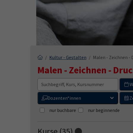
Kultur - Gestalten
Malen - Zeichnen -
Malen - Zeichnen - Dru
W
Dozenten*innen
Z
nur buchbare
nur beginnende
Kurse (
35
)
Loading...