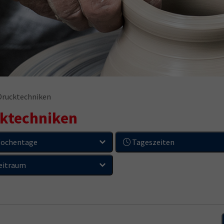
 Drucktechniken
cktechniken
ochentage
Tageszeiten
eitraum