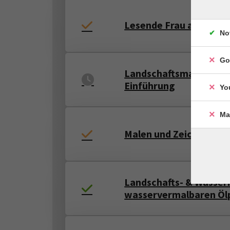
Lesende Frau am Meer. 
No
Go
Landschaftsmalerei im 
Einführung
Yo
Ma
Malen und Zeichnen von
Landschafts- & Wasser
wasservermalbaren Ölp