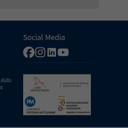
Social Media
/ AGBs
ng