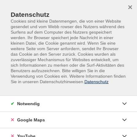
Skip to main content
Skip to page footer
×
Datenschutz
Cookies sind kleine Datenmengen, die von einer Website
gesendet und vom Webb rowser des Nutzers während des
Surfens auf dem Computer des Nutzers gespeichert
werden. Ihr Browser speichert jede Nachricht in einer
kleinen Datei, die Cookie genannt wird. Wenn Sie eine
weitere Seite vom Server anfordern, sendet Ihr Browser
das Cookie an den Server zurück. Cookies wurden als
zuverlässiger Mechanismus für Websites entwickelt, um
sich Informationen zu merken oder die Surf-Aktivitäten des
Grundbildung
Rechnen
Benutzers aufzuzeichnen. Bitte willigen Sie in die
Verwendung von Cookies ein. Weitere Informationen finden
Rechnen
Sie in unseren Datenschutzhinweisen.
Datenschutz
Rechnen ist immer wichtig.
Notwendig
Sie wollen besser rechnen lernen?
Sie wollen Preise vergleichen?
Google Maps
Sie machen eine Ausbildung oder arbeiten?
YouTube