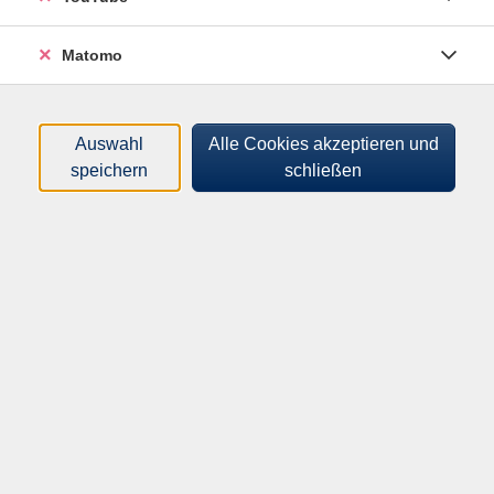
In unseren Kursen lernen Sie, was Zahlen sind und wofür
man Zahlen braucht.
Matomo
Wir lernen Zum Beispiel mit Kochrezepten, Reise-Preisen
oder Preisen für Essen.
Auswahl
Alle Cookies akzeptieren und
Wir üben das Rechnen und wie man den Taschen-Rechner
speichern
schließen
benutzt.
Filter
Wochentage
Tageszeiten
Orte