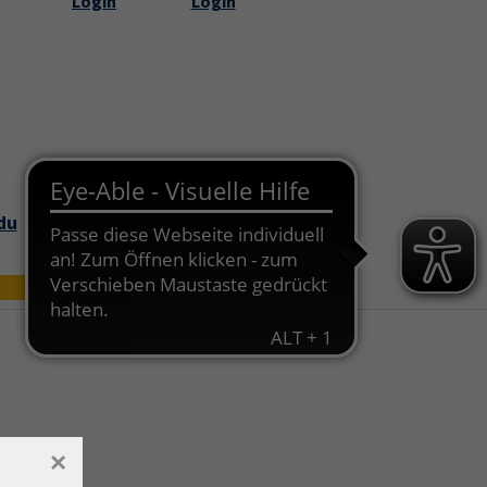
Login
Login
Submenu for "Über uns"
du
Bildungszei
Online
t
×