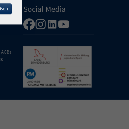
Social Media
eßen
/ AGBs
ng