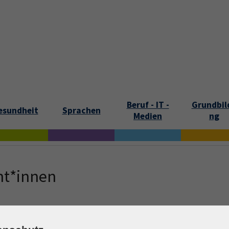
tartseite
Aktuelles
Kontakt und Öffnungszeiten
Über uns
Beruf - IT -
Grundbil
esundheit
Sprachen
Medien
ng
nt*innen