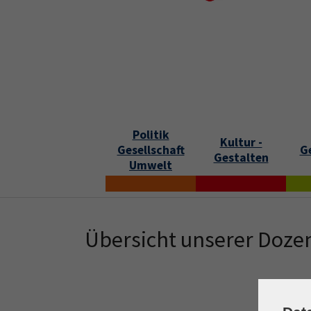
Skip to main content
Skip to page footer
S
Politik
Kultur -
Gesellschaft
G
Gestalten
Umwelt
Übersicht unserer Doze