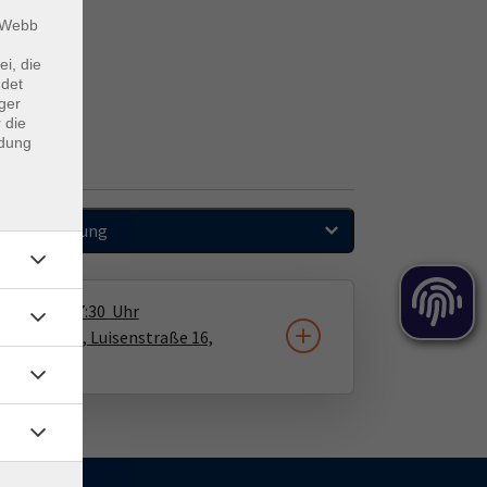
m Webb
ei, die
ndet
ger
 die
ndung
Sortierung
0.11.2026
17:30
Uhr
awerkstatt, Luisenstraße 16,
2 Werder