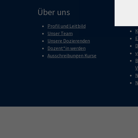
Kon
Über uns
K
Profil und Leitbild
K
Unser Team
E
Unsere Dozierenden
D
Dozent*in werden
v
Ausschreibungen Kurse
B
V
N
N