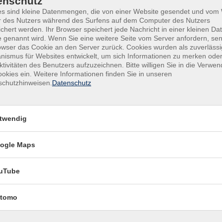
enschutz
es sind kleine Datenmengen, die von einer Website gesendet und vo
r des Nutzers während des Surfens auf dem Computer des Nutzers
chert werden. Ihr Browser speichert jede Nachricht in einer kleinen Dat
 genannt wird. Wenn Sie eine weitere Seite vom Server anfordern, se
owser das Cookie an den Server zurück. Cookies wurden als zuverlässi
ismus für Websites entwickelt, um sich Informationen zu merken oder
ktivitäten des Benutzers aufzuzeichnen. Bitte willigen Sie in die Verwe
okies ein. Weitere Informationen finden Sie in unseren
schutzhinweisen.
Datenschutz
twendig
Fr .
2
ogle Maps
ebdruck auf Stoff - eigene Muster
Klim
. Einführung
1454
uTube
tomo