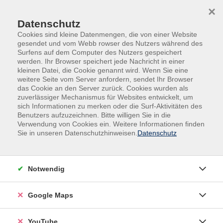
Skip to main content
Skip to page footer
×
Datenschutz
Cookies sind kleine Datenmengen, die von einer Website
gesendet und vom Webb rowser des Nutzers während des
Surfens auf dem Computer des Nutzers gespeichert
werden. Ihr Browser speichert jede Nachricht in einer
kleinen Datei, die Cookie genannt wird. Wenn Sie eine
weitere Seite vom Server anfordern, sendet Ihr Browser
das Cookie an den Server zurück. Cookies wurden als
zuverlässiger Mechanismus für Websites entwickelt, um
sich Informationen zu merken oder die Surf-Aktivitäten des
vhs.Spezial
Online
Benutzers aufzuzeichnen. Bitte willigen Sie in die
Verwendung von Cookies ein. Weitere Informationen finden
Online: Kinder einfühlsam begleiten mit
Sie in unseren Datenschutzhinweisen.
Datenschutz
GfK - Teil 2. Übungs- und Vertiefungskurs
Dieser 3-teilige Online-Kurs richtet sich an Menschen,
Notwendig
die bereits Grundkenntnisse im Bereich Gewaltfreie
Kommunikation (nach M. Rosenberg) haben und ihre
Google Maps
Fähigkeiten im Umgang mit Kindern weiterentwickeln
möchten.
YouTube