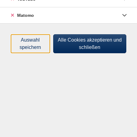
Matomo
Auswahl
Alle Cookies akzeptieren und
speichern
schließen
Die Teilnehmenden lernen die sog. Nass-in-Nass-
Ölmaltechnik kennen, die gegen Ende des 19. und
Anfang des 20. Jahrhunderts erstmalig geschichtlich
dokumentiert wurde. Der US-Amerikanische TV-Maler
Robert Norman "Bob- Ross®" verfeinerte diese Wet-
on-Wet Technique® mit speziell entwickelten Farben
und Pinseln, machte die Ölmalerei so hobbytauglich
und schuf wundervolle Ölgemälde an nur einen Tag.