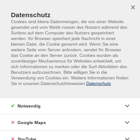
Skip to main content
Skip to page footer
×
Datenschutz
Cookies sind kleine Datenmengen, die von einer Website
gesendet und vom Webb rowser des Nutzers während des
Surfens auf dem Computer des Nutzers gespeichert
werden. Ihr Browser speichert jede Nachricht in einer
kleinen Datei, die Cookie genannt wird. Wenn Sie eine
weitere Seite vom Server anfordern, sendet Ihr Browser
das Cookie an den Server zurück. Cookies wurden als
zuverlässiger Mechanismus für Websites entwickelt, um
sich Informationen zu merken oder die Surf-Aktivitäten des
vhs.Spezial
Gutschein Jobcenter MAIA
Benutzers aufzuzeichnen. Bitte willigen Sie in die
Verwendung von Cookies ein. Weitere Informationen finden
Tiermalerei im Bob Ross® Stil - Motiv
Sie in unseren Datenschutzhinweisen.
Datenschutz
Dackelwache. Einführung
Notwendig
Google Maps
YouTube