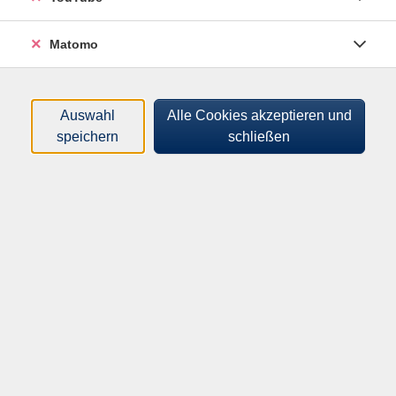
und Pinseln, machte die Ölmalerei so hobbytauglich
und schuf wundervolle Ölgemälde an nur einen Tag.
Matomo
Ebenso wie in seinen Fernsehsendungen "The Joy of
Painting®" gestalten Sie, unter genauer Schritt für
Schritt Anleitung einer für diese Technik zertifizierten
Auswahl
Alle Cookies akzeptieren und
Mallehrerin, Christine Burkowski, ein Landschafts-
speichern
schließen
Ölgemälde Motiv "Wildwechsel" im Format: 40x50 cm.
Auch wenn Sie noch nie mit Pinsel und Farbe
künstlerisch gearbeitet haben, werden Sie schnell
diese Maltechnik erlernen und für eigene Motive
umsetzen können.
Alle Materialien zur Bilderstellung werden gestellt.
Es sind zwei kürzere und ein 30-Minuten-Pause
angesetzt.