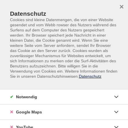
Skip to main content
Skip to page footer
×
Datenschutz
Cookies sind kleine Datenmengen, die von einer Website
gesendet und vom Webb rowser des Nutzers während des
Surfens auf dem Computer des Nutzers gespeichert
werden. Ihr Browser speichert jede Nachricht in einer
kleinen Datei, die Cookie genannt wird. Wenn Sie eine
weitere Seite vom Server anfordern, sendet Ihr Browser
das Cookie an den Server zurück. Cookies wurden als
zuverlässiger Mechanismus für Websites entwickelt, um
sich Informationen zu merken oder die Surf-Aktivitäten des
vhs.Spezial
Gutschein Jobcenter MAIA
Benutzers aufzuzeichnen. Bitte willigen Sie in die
Verwendung von Cookies ein. Weitere Informationen finden
Landschaftsmalerei im Bob Ross® Stil -
Sie in unseren Datenschutzhinweisen.
Datenschutz
Motiv Wildwechsel. Einführung
Die Teilnehmenden lernen die sog. Nass-in-Nass-
Notwendig
Ölmaltechnik kennen, die gegen Ende des 19. und
Anfang des 20. Jahrhunderts erstmalig geschichtlich
Google Maps
dokumentiert wurde. Der US-Amerikanische TV-Maler
Robert Norman "Bob- Ross®" verfeinerte diese Wet-
on-Wet Technique® mit speziell entwickelten Farben
YouTube