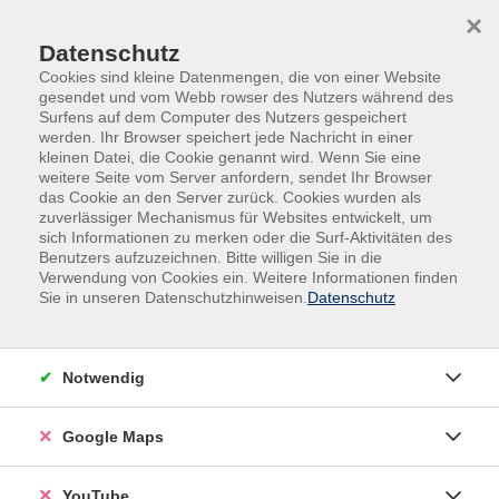
Skip to main content
Skip to page footer
×
Datenschutz
Cookies sind kleine Datenmengen, die von einer Website
gesendet und vom Webb rowser des Nutzers während des
Surfens auf dem Computer des Nutzers gespeichert
werden. Ihr Browser speichert jede Nachricht in einer
kleinen Datei, die Cookie genannt wird. Wenn Sie eine
weitere Seite vom Server anfordern, sendet Ihr Browser
das Cookie an den Server zurück. Cookies wurden als
zuverlässiger Mechanismus für Websites entwickelt, um
sich Informationen zu merken oder die Surf-Aktivitäten des
vhs.Spezial
Exkursionen
Benutzers aufzuzeichnen. Bitte willigen Sie in die
Verwendung von Cookies ein. Weitere Informationen finden
Einführung in die Acrylmalerei und und
Sie in unseren Datenschutzhinweisen.
Datenschutz
Besuch der Ausstellung "Land an sich"
Notwendig
Google Maps
YouTube