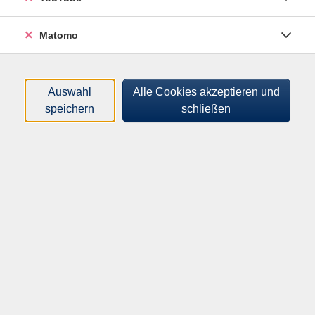
Matomo
Auswahl
Alle Cookies akzeptieren und
speichern
schließen
Ausgehend vom Besuch der Ausstellung "Land an sich"
im Potsdamer Landtag, die Arbeiten
unterschiedlichster Brandenburger Künstlerinnen und
Künstler versammelt, beschäftigen wir uns mit dem
Malen mit Acrylfarben. Dabei lernen wir die Techniken,
Eigenschaften und vielfältigen
Ausdrucksmöglichkeiten dieses Materials kennen und