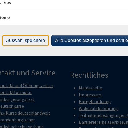
uTube
Bad Belzig, KVHS, Puschkinstraße 13, R 10
Bad Belzig, KVHS, Puschkinstraße 13, R 10
tomo
Bad Belzig, KVHS, Puschkinstraße 13, R 10
Auswahl speichern
Alle Cookies akzeptieren und schli
takt und Service
Rechtliches
ontakt und Öffnungszeiten
Meldestelle
ontaktformular
Impressum
inbürgerungstest
Entgeltordnung
eutschkurse
Widerrufsbelehrung
hs-Kurse deutschlandweit
Teilnahmebedingungen 
randenburgischer
Barrierefreiheitserkläru
olkshochschulverband