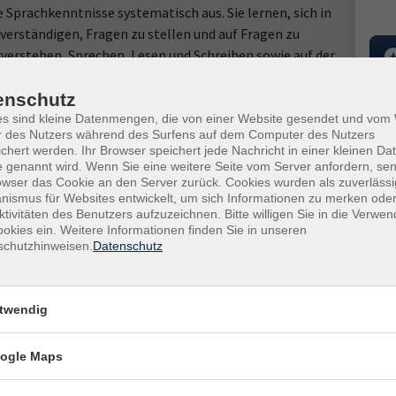
 Sprachkenntnisse systematisch aus. Sie lernen, sich in
 verständigen, Fragen zu stellen und auf Fragen zu
erstehen, Sprechen, Lesen und Schreiben sowie auf der
mmatik.
enschutz
Kur
es sind kleine Datenmengen, die von einer Website gesendet und vo
r des Nutzers während des Surfens auf dem Computer des Nutzers
s Sie unsicher sind, ob der Kurs zu Ihnen passt, können Sie
Star
chert werden. Ihr Browser speichert jede Nachricht in einer kleinen Dat
das Lehrwerk Fairway new A1genutzt.
Mo. 
 genannt wird. Wenn Sie eine weitere Seite vom Server anfordern, se
12:3
owser das Cookie an den Server zurück. Cookies wurden als zuverlässi
ismus für Websites entwickelt, um sich Informationen zu merken oder
ktivitäten des Benutzers aufzuzeichnen. Bitte willigen Sie in die Verwe
7x 
Ort / Raum
okies ein. Weitere Informationen finden Sie in unseren
schutzhinweisen.
Datenschutz
Doz
Bad Belzig, KVHS, Puschkinstraße 13, R 10
Elvi
Bad Belzig, KVHS, Puschkinstraße 13, R 10
twendig
Ver
Bad Belzig, KVHS, Puschkinstraße 13, R 10
Bad 
ogle Maps
1480
Bad Belzig, KVHS, Puschkinstraße 13, R 10