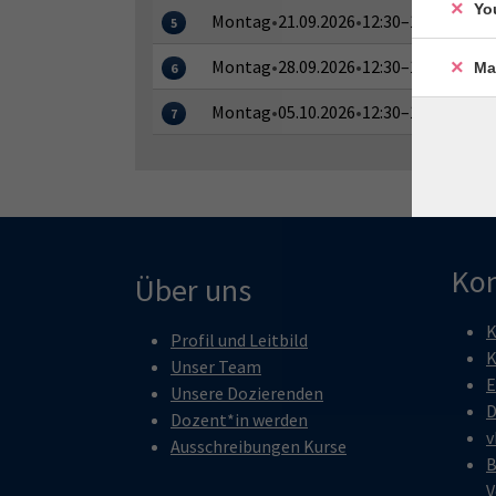
Yo
Montag
•
21.09.2026
•
12:30–14:00 Uhr
5
Montag
•
28.09.2026
•
12:30–14:00 Uhr
Ma
6
Montag
•
05.10.2026
•
12:30–14:00 Uhr
7
Kon
Über uns
K
Profil und Leitbild
K
Unser Team
E
Unsere Dozierenden
D
Dozent*in werden
v
Ausschreibungen Kurse
B
V