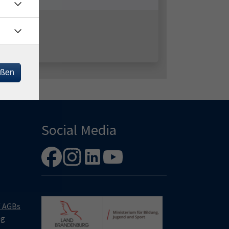
eßen
Social Media
/ AGBs
ng