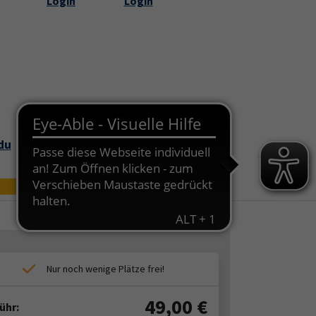
Login
Login
Submenu for "Über uns"
du
Bildungszei
Online
t
49,00
€
ühr: