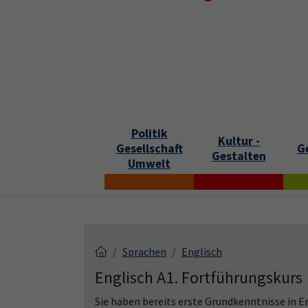
Skip to main content
Skip to page footer
S
Politik
Kultur -
Gesellschaft
G
Gestalten
Umwelt
Sprachen
Englisch
Englisch A1. Fortführungskurs
Sie haben bereits erste Grundkenntnisse in E