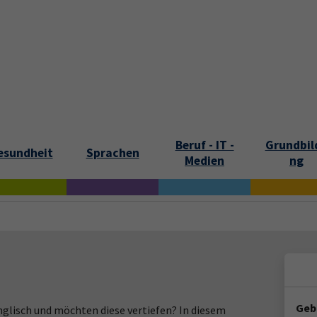
tartseite
Aktuelles
Kontakt und Öffnungszeiten
Über uns
Beruf - IT -
Grundbil
esundheit
Sprachen
Medien
ng
Geb
nglisch und möchten diese vertiefen? In diesem