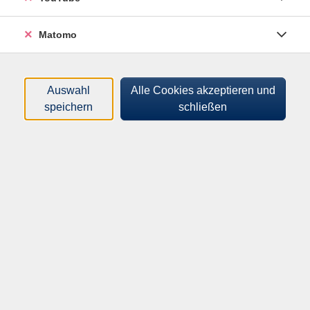
Matomo
Voraussetzungen:
Sie können ein ganz bisschen Deutsch sprechen (A1-
Auswahl
Alle Cookies akzeptieren und
Niveau).
speichern
schließen
Sie kennen Buchstaben und können ein paar Wörter
lesen und schreiben (Alpha 2).
Hinweis
Zusätzliche Kosten fallen für das A1.2-Lehrbuch an.
Lehrwerk: Cornelsen, pluspunkt A1.2 (Leben in
Deutschland)