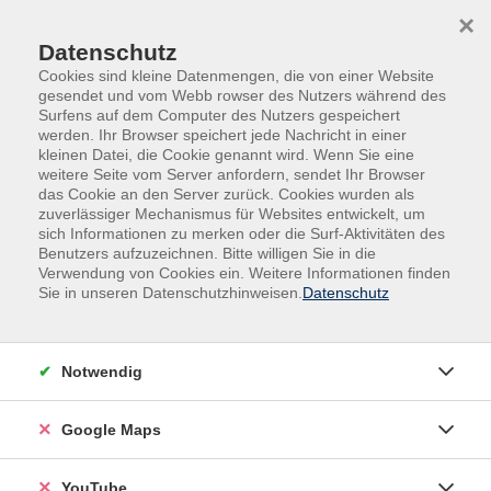
Skip to main content
Skip to page footer
×
Datenschutz
Cookies sind kleine Datenmengen, die von einer Website
gesendet und vom Webb rowser des Nutzers während des
Surfens auf dem Computer des Nutzers gespeichert
werden. Ihr Browser speichert jede Nachricht in einer
kleinen Datei, die Cookie genannt wird. Wenn Sie eine
weitere Seite vom Server anfordern, sendet Ihr Browser
das Cookie an den Server zurück. Cookies wurden als
zuverlässiger Mechanismus für Websites entwickelt, um
sich Informationen zu merken oder die Surf-Aktivitäten des
Kultur - Gestalten
Fotografie und Film
Benutzers aufzuzeichnen. Bitte willigen Sie in die
Verwendung von Cookies ein. Weitere Informationen finden
Führung durch die Ausstellung
Sie in unseren Datenschutzhinweisen.
Datenschutz
"Achtung Eule! - Ein Zeichen für den
Naturschutz"
Notwendig
Die Ko-Kuratorin und Ethnologin Jeanette Toussaint
führt durch die Sonderausstellung im
Google Maps
Naturkundemuseum Potsdam:
YouTube