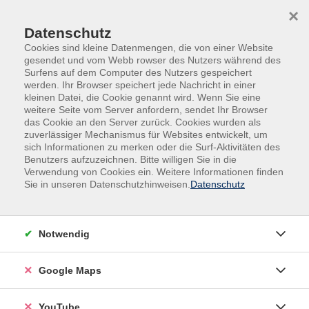
Skip to main content
Skip to page footer
×
Datenschutz
Cookies sind kleine Datenmengen, die von einer Website
gesendet und vom Webb rowser des Nutzers während des
Surfens auf dem Computer des Nutzers gespeichert
werden. Ihr Browser speichert jede Nachricht in einer
kleinen Datei, die Cookie genannt wird. Wenn Sie eine
weitere Seite vom Server anfordern, sendet Ihr Browser
das Cookie an den Server zurück. Cookies wurden als
zuverlässiger Mechanismus für Websites entwickelt, um
sich Informationen zu merken oder die Surf-Aktivitäten des
Kultur - Gestalten
Fotografie und Film
Benutzers aufzuzeichnen. Bitte willigen Sie in die
Verwendung von Cookies ein. Weitere Informationen finden
Ausstellungsbesuch: "Demokratie
Sie in unseren Datenschutzhinweisen.
Datenschutz
verstehen. Mitreden. Mitgestalten"
Notwendig
Google Maps
YouTube