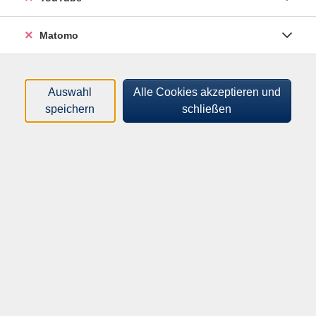
Matomo
Auswahl
Alle Cookies akzeptieren und
Der 9. November ist ein geschichtsträchtiger Anlass,
speichern
schließen
sich mit der Demokratie in Deutschland zu
beschäftigen. Wir treffen Dr. Sebastian Stude, Referent
der Brandenburgischen Landeszentrale für politische
Bildung. Er gibt uns einen Einblick in die
Landeszentrale und in die Entstehung der Ausstellung.
Gemeinsam erkunden wir die ausgestellten Plakate im
Gespräch.
Über die Ausstellung: Die Landeszentrale bietet mit
der Plakatausstellung "Grundbegriffe der Demokratie"
einen verständlichen Einstieg zu zentralen Begriffen
unserer Demokratie. Demokratie-Projekte aus dem