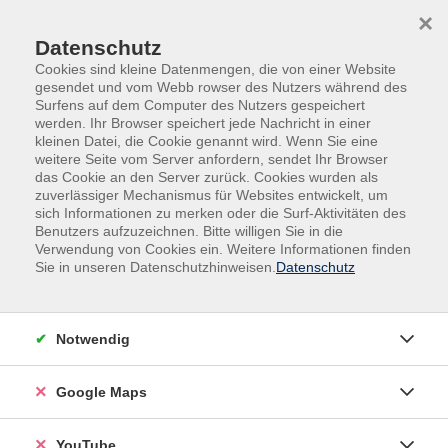
Skip to main content
Skip to page footer
×
Datenschutz
Cookies sind kleine Datenmengen, die von einer Website
gesendet und vom Webb rowser des Nutzers während des
Surfens auf dem Computer des Nutzers gespeichert
werden. Ihr Browser speichert jede Nachricht in einer
kleinen Datei, die Cookie genannt wird. Wenn Sie eine
weitere Seite vom Server anfordern, sendet Ihr Browser
das Cookie an den Server zurück. Cookies wurden als
zuverlässiger Mechanismus für Websites entwickelt, um
sich Informationen zu merken oder die Surf-Aktivitäten des
Gesundheit
Gesundheitswissen / -pflege
Benutzers aufzuzeichnen. Bitte willigen Sie in die
Verwendung von Cookies ein. Weitere Informationen finden
Kreative Resteküche. Aus Vorräten
Sie in unseren Datenschutzhinweisen.
Datenschutz
abwechslungsreich kochen
Was tun mit übrig gebliebenen Lebensmitteln im
Notwendig
Kühlschrank oder angebrochenen Zutaten im
Vorratsschrank? In diesem Kurs lernen Sie, wie sich aus
Google Maps
vorhandenen Zutaten unkompliziert schmackhafte
Gerichte zubereiten lassen - ganz ohne aufwendige
Planung.
YouTube