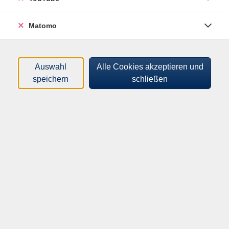
Matomo
Im Mittelpunkt stehen praktische Strategien: Wie
lassen sich Reste sinnvoll kombinieren? Welche
Grundzutaten passen gut zusammen? Und wie
Auswahl
Alle Cookies akzeptieren und
entstehen daraus abwechslungsreiche Mahlzeiten für
speichern
schließen
den Alltag? Statt fester Rezepte geht es um ein
flexibles Baukastensystem, das Sicherheit beim
improvisierten Kochen gibt.
Gemeinsam bereiten wir verschiedene Gerichte aus
typischen Resten und Vorräten zu und probieren, wie
sich mit einfachen Mitteln neue Kombinationen
entwickeln lassen. So entsteht aus vermeintlichen
"Resten" eine vollwertige und kreative Küche.