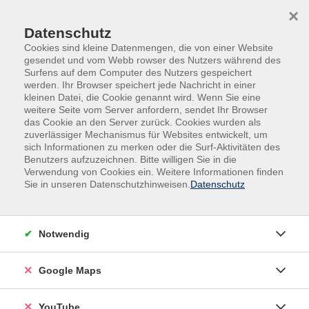
Skip to main content
Skip to page footer
×
Datenschutz
Cookies sind kleine Datenmengen, die von einer Website
gesendet und vom Webb rowser des Nutzers während des
Surfens auf dem Computer des Nutzers gespeichert
werden. Ihr Browser speichert jede Nachricht in einer
kleinen Datei, die Cookie genannt wird. Wenn Sie eine
weitere Seite vom Server anfordern, sendet Ihr Browser
das Cookie an den Server zurück. Cookies wurden als
zuverlässiger Mechanismus für Websites entwickelt, um
sich Informationen zu merken oder die Surf-Aktivitäten des
Gesundheit
Gesundheitswissen / -pflege
Benutzers aufzuzeichnen. Bitte willigen Sie in die
Verwendung von Cookies ein. Weitere Informationen finden
Der Weg der Veränderung - eine Reise ins
Sie in unseren Datenschutzhinweisen.
Datenschutz
Ich
Ein Veränderungsprozess ist keine zufällige
Notwendig
Aneinanderreihung von Ereignissen, sondern folgt
einer typischen Situationsabfolge. In Anlehnung an die
Google Maps
"Heldenreise" nach Joseph Campbell wollen wir uns
mit unserem eigenen Lebensweg beschäftigen, dem
Weg zu uns selbst, zur eigenen Bestimmung, zum
YouTube