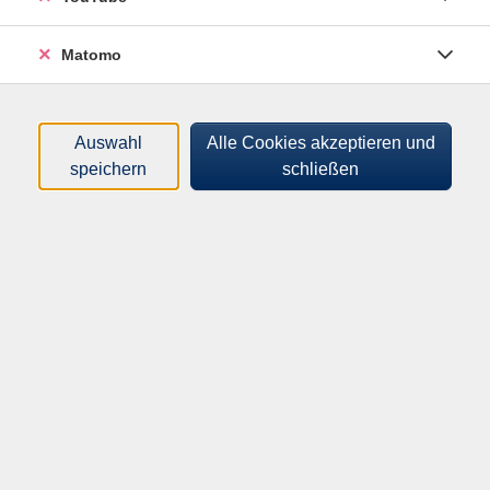
Wesentlichen mit all seinen Höhen und Tiefen. Wir
beleuchten den Konflikt zwischen gewohnter
Matomo
Sicherheit und der Sehnsucht nach dem Neuen.
Gemeinsam reflektieren wir, wo wir gerade stehen und
welche verborgenen Chancen bereits auf uns warten.
Auswahl
Alle Cookies akzeptieren und
speichern
schließen
51,20
€
Gebühr:
ermäßigte Gebühr: 35,90€
In den Warenkorb
Kursnummer:
H26W10603