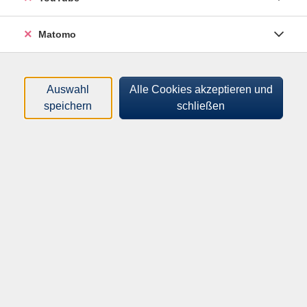
- Formulare ausfüllen?
- rechnen und mit Geld umgehen?
Matomo
- mit dem Computer arbeiten?
- Englisch sprechen und schreiben?
Auswahl
Alle Cookies akzeptieren und
speichern
schließen
In unseren Lernräumen lernen Sie nach Ihren
Wünschen.
Sie lernen ohne Druck.
Sie lernen in Ihrem Tempo.
Die Lernräume sind kostenlos.
Das Angebot gilt für Erwachsene ab 16 Jahre mit