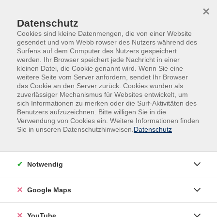
Skip to main content
Skip to page footer
×
Datenschutz
Cookies sind kleine Datenmengen, die von einer Website
gesendet und vom Webb rowser des Nutzers während des
Surfens auf dem Computer des Nutzers gespeichert
werden. Ihr Browser speichert jede Nachricht in einer
kleinen Datei, die Cookie genannt wird. Wenn Sie eine
weitere Seite vom Server anfordern, sendet Ihr Browser
das Cookie an den Server zurück. Cookies wurden als
zuverlässiger Mechanismus für Websites entwickelt, um
sich Informationen zu merken oder die Surf-Aktivitäten des
Grundbildung
Benutzers aufzuzeichnen. Bitte willigen Sie in die
Verwendung von Cookies ein. Weitere Informationen finden
Lernräume Grundbildungs-Zentrum
Sie in unseren Datenschutzhinweisen.
Datenschutz
Lernraum für Lesen, Schreiben und
Computer
Für Erwachsene
Notwendig
Wollen Sie besser
Google Maps
- lesen und schreiben?
YouTube