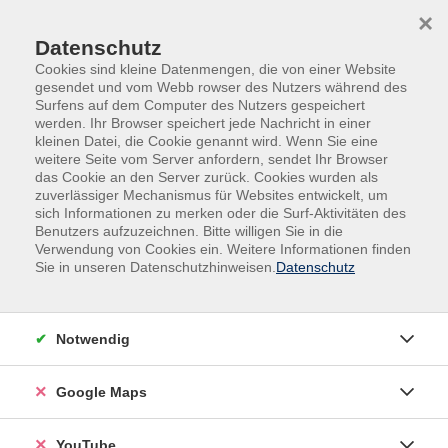
Skip to main content
Skip to page footer
×
Datenschutz
Cookies sind kleine Datenmengen, die von einer Website
gesendet und vom Webb rowser des Nutzers während des
Surfens auf dem Computer des Nutzers gespeichert
werden. Ihr Browser speichert jede Nachricht in einer
kleinen Datei, die Cookie genannt wird. Wenn Sie eine
weitere Seite vom Server anfordern, sendet Ihr Browser
das Cookie an den Server zurück. Cookies wurden als
zuverlässiger Mechanismus für Websites entwickelt, um
sich Informationen zu merken oder die Surf-Aktivitäten des
vhs.Spezial
Senior*innen
Benutzers aufzuzeichnen. Bitte willigen Sie in die
Verwendung von Cookies ein. Weitere Informationen finden
Spanisch A1/A2 (kleine Gruppe,
Sie in unseren Datenschutzhinweisen.
Datenschutz
entspanntes Lerntempo)
Dieser Kurs richtet sich an Teilnehmende mit
Notwendig
Vorkenntnissen. Sie erlernen weiterhin die Grundlagen
der spanischen Sprache und lernen verschiedene
Google Maps
Aspekte der Vielfältigkeit der spanischsprachigen Welt
kennen. Dabei werden auch historische Ereignisse und
Personen aus Kunst und Literatur im Unterricht
YouTube