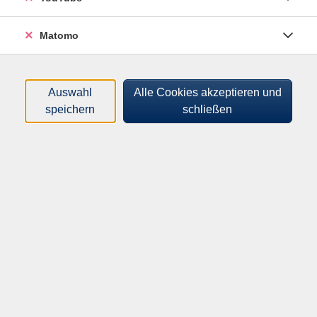
Matomo
Unser Ziel ist es, Strategien der spanischsprachigen
Kommunikation zu verfeinern und frei über komplexe
Themen sprechen zu lernen.
Auswahl
Alle Cookies akzeptieren und
speichern
schließen
Voraussetzung ist lediglich die Freude am Sprechen.
Das Sprachniveau liegt bei A2/B1. Es wird in einer
kleinen Gruppe gelernt. Kommen Sie gerne zu einem
Schnuppertermin.
91,00
€
Gebühr:
ermäßigte Gebühr: 63,70€