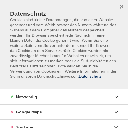
Skip to main content
Skip to page footer
×
Datenschutz
Cookies sind kleine Datenmengen, die von einer Website
gesendet und vom Webb rowser des Nutzers während des
Surfens auf dem Computer des Nutzers gespeichert
werden. Ihr Browser speichert jede Nachricht in einer
kleinen Datei, die Cookie genannt wird. Wenn Sie eine
weitere Seite vom Server anfordern, sendet Ihr Browser
das Cookie an den Server zurück. Cookies wurden als
zuverlässiger Mechanismus für Websites entwickelt, um
sich Informationen zu merken oder die Surf-Aktivitäten des
Sprachen
Spanisch
Benutzers aufzuzeichnen. Bitte willigen Sie in die
Verwendung von Cookies ein. Weitere Informationen finden
Spanisch A2/B1. Konversation
Sie in unseren Datenschutzhinweisen.
Datenschutz
Wir arbeiten mit Lehrbuch und unterschiedlichen
anderen Medien und Quellen als Gesprächsgrundlage.
Notwendig
Bei der inhaltlichen Erarbeitung der Themen,
erweitern wir unsere sprachliche Kompetenz durch den
Google Maps
Ausbau unseres Vokabulars, ebenso wie den Fokus auf
Eigenheiten in Grammatik und Ausdruck.
YouTube